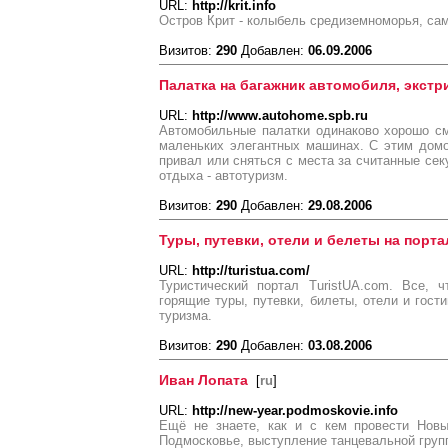
URL:
http://krit.info
Остров Крит - колыбель средиземноморья, са
Визитов:
290
Добавлен:
06.09.2006
Палатка на багажник автомобиля, экст
URL:
http://www.autohome.spb.ru
Автомобильные палатки одинаково хорошо см
маленьких элегантных машинах. С этим дом
привал или сняться с места за считанные сек
отдыха - автотуризм.
Визитов:
290
Добавлен:
29.08.2006
Туры, путевки, отели и белеты на порта
URL:
http://turistua.com/
Туристический портал TuristUA.com. Все, 
горящие туры, путевки, билеты, отели и гост
туризма.
Визитов:
290
Добавлен:
03.08.2006
Иван Лопата
[
ru
]
URL:
http://new-year.podmoskovie.info
Ещё не знаете, как и с кем провести Новы
Подмосковье, выступление танцевальной групп