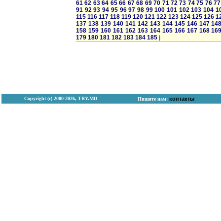
61
62
63
64
65
66
67
68
69
70
71
72
73
74
75
76
77
91
92
93
94
95
96
97
98
99
100
101
102
103
104
1
115
116
117
118
119
120
121
122
123
124
125
126
1
137
138
139
140
141
142
143
144
145
146
147
14
158
159
160
161
162
163
164
165
166
167
168
16
179
180
181
182
183
184
185
]
Copyright (с) 2000-2026, TRY.MD
контакты
Пишите нам: