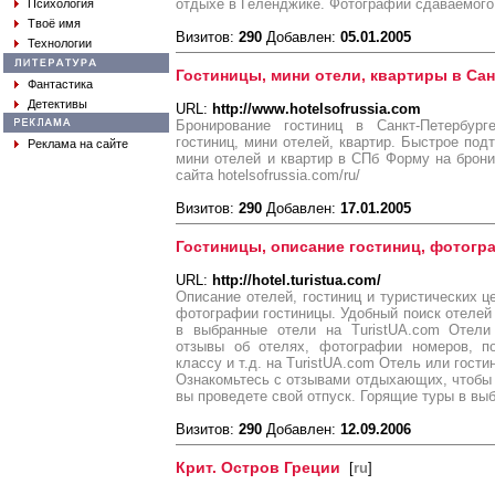
отдыхе в Геленджике. Фотографии сдаваемого
Психология
Твоё имя
Визитов:
290
Добавлен:
05.01.2005
Технологии
Гостиницы, мини отели, квартиры в Сан
Фантастика
Детективы
URL:
http://www.hotelsofrussia.com
Бронирование гостиниц в Санкт-Петербур
гостиниц, мини отелей, квартир. Быстрое под
Реклама на сайте
мини отелей и квартир в СПб Форму на брон
сайта hotelsofrussia.com/ru/
Визитов:
290
Добавлен:
17.01.2005
Гостиницы, описание гостиниц, фотог
URL:
http://hotel.turistua.com/
Описание отелей, гостиниц и туристических ц
фотографии гостиницы. Удобный поиск отелей 
в выбранные отели на TuristUA.com Отели 
отзывы об отелях, фотографии номеров, по
классу и т.д. на TuristUA.com Отель или гости
Ознакомьтесь с отзывами отдыхающих, чтобы 
вы проведете свой отпуск. Горящие туры в вы
Визитов:
290
Добавлен:
12.09.2006
Крит. Остров Греции
[
ru
]