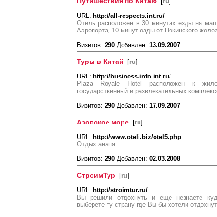
Путишествия по Китаю
[
ru
]
URL:
http://all-respects.int.ru/
Отель расположен в 30 минутах езды на маш
Аэропорта, 10 минут езды от Пекинского желе
Визитов:
290
Добавлен:
13.09.2007
Туры в Китай
[
ru
]
URL:
http://business-info.int.ru/
Рlaza Royale Hotel расположен к жил
государственный и развлекательных комплексо
Визитов:
290
Добавлен:
17.09.2007
Азовское море
[
ru
]
URL:
http://www.oteli.biz/otel5.php
Отдых анапа
Визитов:
290
Добавлен:
02.03.2008
СтроимТур
[
ru
]
URL:
http://stroimtur.ru/
Вы решили отдохнуть и еще незнаете куд
выберете ту страну где Вы бы хотели отдохну