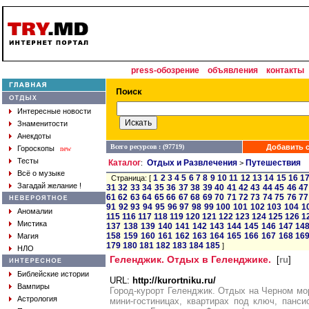
press-обозрение
объявления
контакты
Интересные новости
Знаменитости
Анекдоты
Всего ресурсов : (97719)
Добавить с
Гороскопы
new
Тесты
Каталог
Отдых и Развлечения
Путешествия
:
>
Всё о музыке
1
2
3
4
5
6
7
8
9
10
11
12
13
14
15
16
1
Страница: [
Загадай желание !
31
32
33
34
35
36
37
38
39
40
41
42
43
44
45
46
47
61
62
63
64
65
66
67
68
69
70
71
72
73
74
75
76
77
91
92
93
94
95
96
97
98
99
100
101
102
103
104
1
Аномалии
115
116
117
118
119
120
121
122
123
124
125
126
1
Мистика
137
138
139
140
141
142
143
144
145
146
147
14
158
159
160
161
162
163
164
165
166
167
168
16
Магия
179
180
181
182
183
184
185
]
НЛО
Геленджик. Отдых в Геленджике.
[
ru
]
Библейские истории
URL:
http://kurortniku.ru/
Вампиры
Город-курорт Геленджик. Отдых на Черном мор
Астрология
мини-гостиницах, квартирах под ключ, панс