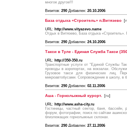
многое другое!!!
Визитов:
290
Добавлен:
20.10.2006
База отдыха «Строитель» п.Витязево
[
r
URL:
http://www.vityazevo.name
Отдых в Витязево, База отдыха «Строитель». 
Визитов:
290
Добавлен:
24.10.2006
Такси в Туле - Единая Служба Такси (350
URL:
http://350-350.ru
Транспортные услуги от "Единой Службы Такс
проводы в аэропортах, на вокзалах. Обслуж
Грузовое такси для физических лиц. Пер
микроавтобусами. Сопровождение в школу, в б
Визитов:
290
Добавлен:
02.11.2006
Аша - Горнолыжный курорт.
[
ru
]
URL:
http://www.asha-city.ru
Гостиницы, частный сектор, баня, бассейн, р
форум, фотографии, поиск по сайтам ашинско
близлежащих горнолыжных склонах.
Визитов:
290
Добавлен:
27.11.2006