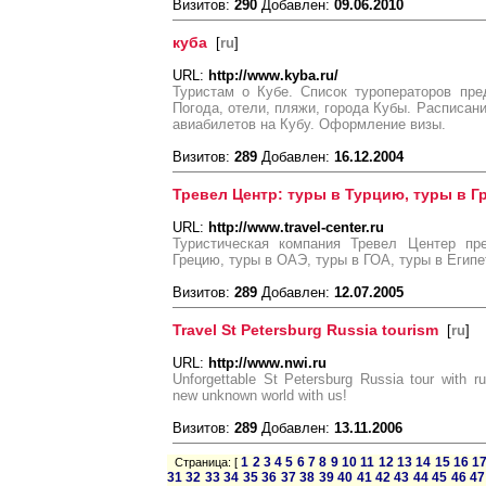
Визитов:
290
Добавлен:
09.06.2010
куба
[
ru
]
URL:
http://www.kyba.ru/
Туристам о Кубе. Список туроператоров пр
Погода, отели, пляжи, города Кубы. Расписани
авиабилетов на Кубу. Оформление визы.
Визитов:
289
Добавлен:
16.12.2004
Тревел Центр: туры в Турцию, туры в 
URL:
http://www.travel-center.ru
Туристическая компания Тревел Центер пр
Грецию, туры в ОАЭ, туры в ГОА, туры в Египе
Визитов:
289
Добавлен:
12.07.2005
Travel St Petersburg Russia tourism
[
ru
]
URL:
http://www.nwi.ru
Unforgettable St Petersburg Russia tour with r
new unknown world with us!
Визитов:
289
Добавлен:
13.11.2006
1
2
3
4
5
6
7
8
9
10
11
12
13
14
15
16
1
Страница: [
31
32
33
34
35
36
37
38
39
40
41
42
43
44
45
46
47