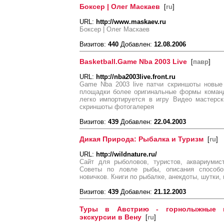
Боксер | Олег Маскаев
[
ru
]
URL:
http://www.maskaev.ru
Боксер | Олег Маскаев
Визитов:
440
Добавлен:
12.08.2006
Basketball.Game Nba 2003 Live
[
павр
]
URL:
http://nba2003live.front.ru
Game Nba 2003 live патчи скриншоты новые
площадки более оригинальные формы команд
легко импортируется в игру Видео мастерс
скриншоты фотогалерея
Визитов:
439
Добавлен:
22.04.2003
Дикая Природа: Рыбалка и Туризм
[
ru
]
URL:
http://wildnature.ru/
Сайт для рыболовов, туристов, аквариумис
Советы по ловле рыбы, описания способ
новичков. Книги по рыбалке, анекдоты, шутки, 
Визитов:
439
Добавлен:
21.12.2003
Туры в Австрию - горнолыжные ку
экскурсии в Вену
[
ru
]