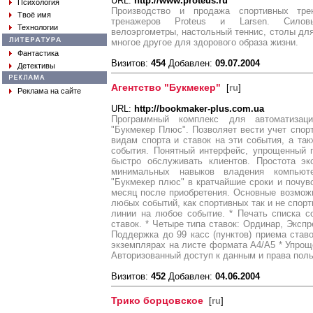
URL:
http://www.proteus.ru
Психология
Производство и продажа спортивных тре
Твоё имя
тренажеров Proteus и Larsen. Силовы
Технологии
велоэргометры, настольный теннис, столы для
многое другое для здорового образа жизни.
Фантастика
Визитов:
454
Добавлен:
09.07.2004
Детективы
Агентство "Букмекер"
[
ru
]
Реклама на сайте
URL:
http://bookmaker-plus.com.ua
Программный комплекс для автоматизаци
"Букмекер Плюс". Позволяет вести учет спор
видам спорта и ставок на эти события, а так
события. Понятный интерфейс, упрощенный п
быстро обслуживать клиентов. Простота эк
минимальных навыков владения компьюте
"Букмекер плюс" в кратчайшие сроки и почув
месяц после приобретения. Основные возмож
любых событий, как спортивных так и не спор
линии на любое событие. * Печать списка с
ставок. * Четыре типа ставок: Ординар, Экспр
Поддержка до 99 касс (пунктов) приема ставо
экземплярах на листе формата А4/А5 * Упроще
Авторизованный доступ к данным и права поль
Визитов:
452
Добавлен:
04.06.2004
Трико борцовское
[
ru
]