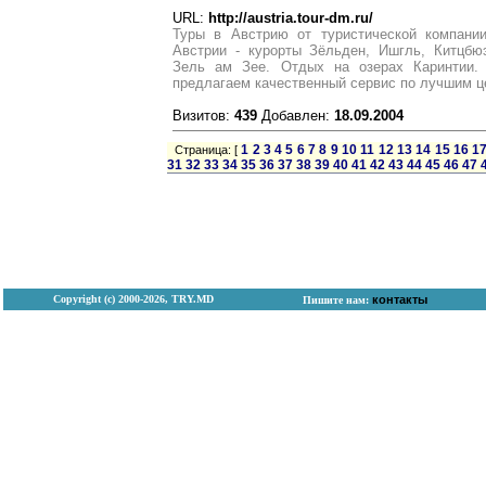
URL:
http://austria.tour-dm.ru/
Туры в Австрию от туристической компани
Австрии - курорты Зёльден, Ишгль, Китцбю
Зель ам Зее. Отдых на озерах Каринтии.
предлагаем качественный сервис по лучшим ц
Визитов:
439
Добавлен:
18.09.2004
1
2
3
4
5
6
7
8
9
10
11
12
13
14
15
16
1
Страница: [
31
32
33
34
35
36
37
38
39
40
41
42
43
44
45
46
47
Copyright (с) 2000-2026, TRY.MD
контакты
Пишите нам: