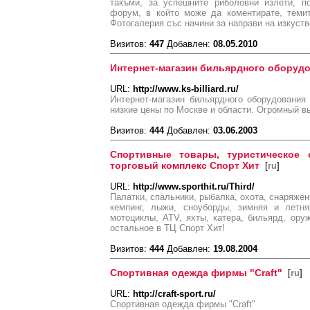
такъми, за успешните риболовни излети, п
форум, в който може да коментирате, темит
Фотогалерия със начини за направи на изкуств
Визитов:
447
Добавлен:
08.05.2010
Интернет-магазин бильярдного оборуд
URL:
http://www.ks-billiard.ru/
Интернет-магазин бильярдного оборудования
низкие цены по Москве и области. Огромный в
Визитов:
444
Добавлен:
03.06.2003
Спортивные товары, туристическое
торговый комплекс Спорт Хит
[
ru
]
URL:
http://www.sporthit.ru/Third/
Палатки, спальники, рыбалка, охота, снаряже
кемпинг, лыжи, сноуборды, зимняя и летня
мотоциклы, ATV, яхты, катера, бильярд, ору
остальное в ТЦ Спорт Хит!
Визитов:
444
Добавлен:
19.08.2004
Спортивная одежда фирмы "Craft"
[
ru
]
URL:
http://craft-sport.ru/
Спортивная одежда фирмы "Craft"