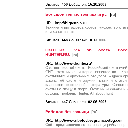
Визитов:
450
Добавлен:
16.10.2003
Большой теннис техника игры
[
ru
]
URL:
http://bigtennis.ru
Техника игры, адреса кортов, множество стате
или хочет начать
Визитов:
448
Добавлен:
10.12.2006
ОХОТНИК. Все об охоте. Росси
HUNTER.RU.
[
ru
]
URL:
http://www.hunter.ru/
Охотник, все об охоте. Российский охотнич
СНГ охотничье интернет-сообщество. Ко
охотничьих и оружейных ресурсов. Адреса ор
законы об охоте и оружии, книги и статьи
классиков охотничьей литературы. Снаряже
охоты на птицу и зверя. Охотничьи собаки и 
оружия, трофеев. Hunter. All about hunt
Визитов:
447
Добавлен:
02.06.2003
Риболов без граници
[
ru
]
URL:
http://www.ribolovbezgranici.vtbg.com
Сайт, предназначен за начинаещи риболовци, 