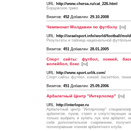
URL:
http://www.chersa.ru/cat_226.html
Борцовское трико
Визитов:
452
Добавлен:
29.10.2008
Чемпионат Молдавии по футболу
[
ru
]
URL:
http://israelsport.info/world/football/mo
Результаты и таблица национальной футбольно
Визитов:
451
Добавлен:
28.01.2005
Спорт сайты: футбол, хоккей, бас
волейбол, бокс
[
ru
]
URL:
http://www.sport.urlik.com/
Спорт сайты: футбол, хоккей, баскетбол, тенн
Визитов:
451
Добавлен:
25.09.2006
Арбалетный Центр "Интерлопер"
[
ru
]
URL:
http://interloper.ru
Арбалетный центр "Интерлопер" специализи
арбалетов, луков, стрел и сопутствующих а
только выбрать и купить лук или арбалет, н
себе дополнительное снаряжение, получи
полноправным членом арбалетного клуба.