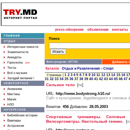
press-обозрение
объявления
контакты
Интересные новости
Знаменитости
Анекдоты
Всего ресурсов : (97719)
Добавить с
Гороскопы
new
Тесты
Каталог
Отдых и Развлечения
Спорт
:
>
Всё о музыке
1
2
3
4
5
6
7
8
9
10
11
12
13
14
15
16
1
Страница: [
Загадай желание !
31
32
33
34
35
36
37
38
39
40
41
42
43
44
45
46
47
Сильное тело
[
ru
]
Аномалии
URL:
http://www.bodystrong.h10.ru/
Мистика
Сайт о культуризме, бодибилдинге и силовых 
Магия
НЛО
Визитов:
456
Добавлен:
28.05.2003
Библейские истории
Спортивные тренажеры. Силовые т
Вампиры
Велоэргометры. Настольный теннис.
[
r
Астрология