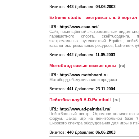
Визитов:
443
Добавлен:
04.06.2003
Extreme-studio - экстремальный портал
URL:
http://www.esua.net/
Сайт, посвящённый экстремальным видам спо
парашютного спорта, скейтбординга, 
экстремальных путешествий Equites, пейтб
каталог экстремальных ресурсов, Extreme-клуб
Визитов:
442
Добавлен:
11.05.2003
Мотоборд самые низкие цены
[
ru
]
URL:
http://www.motoboard.ru
Мотоборд,обслуживание и продажа
Визитов:
441
Добавлен:
23.11.2004
Пейнтбол клуб A.D.Paintball
[
ru
]
URL:
http://www.ad-paintball.ru/
Пейнтбольный центр. Огромное количество 
форум. Заказ игр на пейнтбольной базе 'Л
широкого спектра оборудования для игры в пэ
Визитов:
440
Добавлен:
06.06.2003