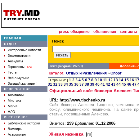
press-обозрение
объявления
контакты
Интересные новости
Знаменитости
Анекдоты
Всего ресурсов : (97721)
Добавить с
Гороскопы
new
Тесты
Каталог
Отдых и Развлечения
Спорт
:
>
Всё о музыке
1
2
3
4
5
6
7
8
9
10
11
12
13
14
15
16
1
Страница: [
Загадай желание !
31
32
33
34
35
36
37
38
39
40
41
42
43
44
45
46
47
Официальный сайт боксера Алексея Ти
Аномалии
URL:
http://www.tischenko.ru
Мистика
Сайт боксера Алексея Тищенко, чемпиона м
Магия
боксу, олимпийского чемпиона. На сайте пр
НЛО
статьи, посвященные Алексею.
Визитов:
299
Добавлен:
01.12.2006
Библейские истории
Вампиры
Живая наживка
[
ru
]
Астрология