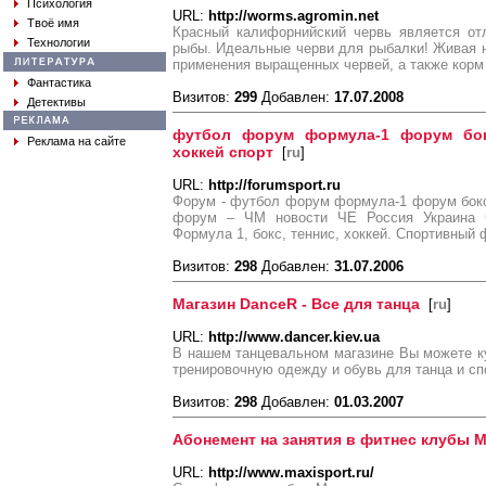
Психология
URL:
http://worms.agromin.net
Твоё имя
Красный калифорнийский червь является от
Технологии
рыбы. Идеальные черви для рыбалки! Живая 
применения выращенных червей, а также корм
Фантастика
Визитов:
299
Добавлен:
17.07.2008
Детективы
футбол форум формула-1 форум бо
Реклама на сайте
хоккей спорт
[
ru
]
URL:
http://forumsport.ru
Форум - футбол форум формула-1 форум бокс
форум – ЧМ новости ЧЕ Россия Украина 
Формула 1, бокс, теннис, хоккей. Спортивный 
Визитов:
298
Добавлен:
31.07.2006
Магазин DanceR - Все для танца
[
ru
]
URL:
http://www.dancer.kiev.ua
В нашем танцевальном магазине Вы можете к
тренировочную одежду и обувь для танца и сп
Визитов:
298
Добавлен:
01.03.2007
Абонемент на занятия в фитнес клубы M
URL:
http://www.maxisport.ru/