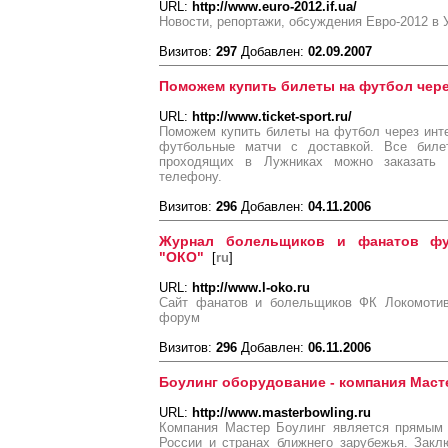
URL:
http://www.euro-2012.if.ua/
Новости, репортажи, обсуждения Евро-2012 в 
Визитов:
297
Добавлен:
02.09.2007
Поможем купить билеты на футбол чере
URL:
http://www.ticket-sport.ru/
Поможем купить билеты на футбол через инте
футбольные матчи с доставкой. Все бил
проходящих в Лужниках можно заказать 
телефону.
Визитов:
296
Добавлен:
04.11.2006
Журнал болельщиков и фанатов фу
"ОКО"
[
ru
]
URL:
http://www.l-oko.ru
Сайт фанатов и болельщиков ФК Локомотив.
форум
Визитов:
296
Добавлен:
06.11.2006
Боулинг оборудование - компания Маст
URL:
http://www.masterbowling.ru
Компания Мастер Боулинг является прямым 
России и странах ближнего зарубежья. Закл