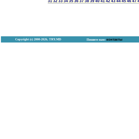
31
32
33
34
35
36
37
38
39
40
41
42
43
44
45
46
47
Copyright (с) 2000-2026, TRY.MD
контакты
Пишите нам: