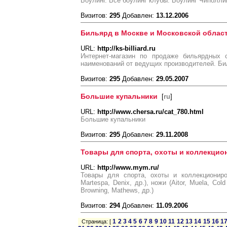
Боулинг. Все боулинг клубы. Боулинг Чиполли
Визитов:
295
Добавлен:
13.12.2006
Бильярд в Москве и Московской облас
URL:
http://ks-billiard.ru
Интернет-магазин по продаже бильярдных 
наименований от ведущих производителей. Бил
Визитов:
295
Добавлен:
29.05.2007
Большие купальники
[
ru
]
URL:
http://www.chersa.ru/cat_780.html
Большие купальники
Визитов:
295
Добавлен:
29.11.2008
Товары для спорта, охоты и коллекцио
URL:
http://www.mym.ru/
Товары для спорта, охоты и коллекциониро
Martespa, Denix, др.), ножи (Aitor, Muela, Col
Browning, Mathews, др.)
Визитов:
294
Добавлен:
11.09.2006
1
2
3
4
5
6
7
8
9
10
11
12
13
14
15
16
1
Страница: [