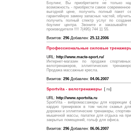
Боулинг, Вы приобретаете не только на
возможность - приобрести самое современное
выгодной цене, получить полный пакет се
гарантийную замену запасных частей, обучить
получить полный спектр услуг по создани
боулинг центра. Звоните и заказывайте
производителя !!!! 7(495) 744 11 55.
Визитов:
296
Добавлен:
25.12.2006
Профессиональные силовые тренажеры
URL:
http://www.macte-sport.ru/
Интернет-магазин по продаже спортивны
велотренажеров, эллиптических тренажеро
Продажа массажные кресла.
Визитов:
296
Добавлен:
04.06.2007
Sportvita - велотренажеры
[
ru
]
URL:
http://www.sportvita.ru
SportVita - вибромассажеры для коррекции
кардио тренировок в том числе скамья для
дорожки и эллиптические тренажеры, спортивн
мышечной массы, палатки для отдыха на при
закрытых помещений, гольф для офиса.
Визитов:
296
Добавлен:
06.06.2007