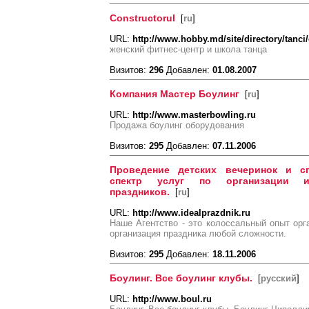
Construсtorul
[
ru
]
URL:
http://www.hobby.md/site/directory/tanci
женский фитнес-центр и школа танца
Визитов:
296
Добавлен:
01.08.2007
Компания Мастер Боулинг
[
ru
]
URL:
http://www.masterbowling.ru
Продажа боулинг оборудования
Визитов:
295
Добавлен:
07.11.2006
Проведение детских вечеринок и с
спектр услуг по организации 
праздников.
[
ru
]
URL:
http://www.idealprazdnik.ru
Наше Агентство - это колоссальный опыт орг
организация праздника любой сложности.
Визитов:
295
Добавлен:
18.11.2006
Боулинг. Все боулинг клубы.
[
русский
]
URL:
http://www.boul.ru