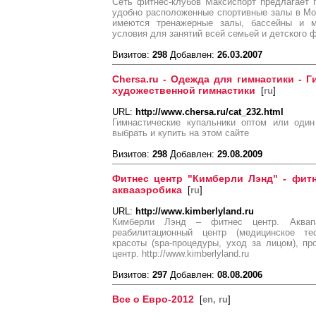
Сеть фитнес-клубов Максиспорт предлагает 
удобно расположенные спортивные залы в Мо
имеются тренажерные залы, бассейны и м
условия для занятий всей семьей и детского 
Визитов:
298
Добавлен:
26.03.2007
Chersa.ru - Одежда для гимнастики - 
художественной гимнастики
[
ru
]
URL:
http://www.chersa.ru/cat_232.html
Гимнастические купальники оптом или один
выбрать и купить на этом сайте
Визитов:
298
Добавлен:
29.08.2009
Фитнес центр "Кимберли Лэнд" - фитн
аквааэробика
[
ru
]
URL:
http://www.kimberlyland.ru
Кимберли Лэнд – фитнес центр. Аквапа
реабилитационный центр (медицинское тес
красоты (spa-процедуры, уход за лицом), п
центр. http://www.kimberlyland.ru
Визитов:
297
Добавлен:
08.08.2006
Все о Евро-2012
[
en, ru
]