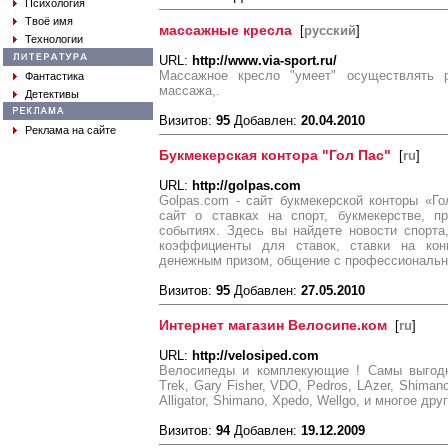
Психология
Твоё имя
массажные кресла
[
русский
]
Технологии
URL:
http://www.via-sport.ru/
Массажное кресло "умеет" осуществлять р
Фантастика
массажа,.
Детективы
Визитов:
95
Добавлен:
20.04.2010
Реклама на сайте
Букмекерская контора "Гол Пас"
[
ru
]
URL:
http://golpas.com
Golpas.com - сайт букмекерской конторы «Г
сайт о ставках на спорт, букмекерстве, 
событиях. Здесь вы найдете новости спорта
коэффициенты для ставок, ставки на конн
денежным призом, общение с профессиональн
Визитов:
95
Добавлен:
27.05.2010
Интернет магазин Велосипе.ком
[
ru
]
URL:
http://velosiped.com
Велосипеды и комплекующие ! Самы выгодны
Trek, Gary Fisher, VDO, Pedros, LAzer, Shimano
Alligator, Shimano, Xpedo, Wellgo, и многое дру
Визитов:
94
Добавлен:
19.12.2009