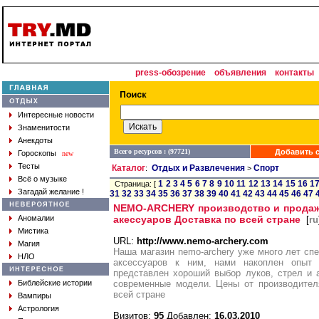
press-обозрение
объявления
контакты
Интересные новости
Знаменитости
Анекдоты
Всего ресурсов : (97721)
Добавить с
Гороскопы
new
Тесты
Каталог
Отдых и Развлечения
Спорт
:
>
Всё о музыке
1
2
3
4
5
6
7
8
9
10
11
12
13
14
15
16
1
Страница: [
Загадай желание !
31
32
33
34
35
36
37
38
39
40
41
42
43
44
45
46
47
NEMO-ARCHERY производство и продажа
Аномалии
акессуаров Доставка по всей стране
[
ru
Мистика
URL:
http://www.nemo-archery.com
Магия
Наша магазин nemo-archery уже много лет сп
НЛО
аксессуаров к ним, нами накоплен опыт
представлен хороший выбор луков, стрел и 
Библейские истории
современные модели. Цены от производителя
всей стране
Вампиры
Астрология
Визитов:
95
Добавлен:
16.03.2010