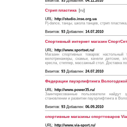
Визитов:
93
Добавлен:
04.11.2010
Стрип пластика
[
ru
]
URL:
http://studio.inse.org.ua
Pj-dance, танцы, школа танцев, стрип пластика
Визитов:
93
Добавлен:
14.07.2010
Спортивный интернет магазин СпортСе
URL:
http://www.sportset.ru/
Магазин спортивных товаров: настольный т
велотренажеры, скамьи, качели детские, э
кресла, степпер, массажный стол. Доставка по
Визитов:
93
Добавлен:
24.07.2010
Федерации пауэрлифтинга Вологодской
URL:
http://www.power35.ru/
Заинтересованные пользователи найдут
становлении и развитии пауэрлифтинга в Воло
Визитов:
93
Добавлен:
06.09.2010
спортивные магазины спорттоваров Via
URL:
http://www.via-sport.ru/