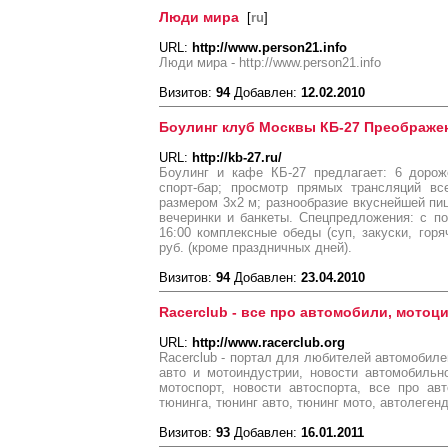
Люди мира
[
ru
]
URL:
http://www.person21.info
Люди мира - http://www.person21.info
Визитов:
94
Добавлен:
12.02.2010
Боулинг клуб Москвы КБ-27 Преображе
URL:
http://kb-27.ru/
Боулинг и кафе КБ-27 предлагает: 6 дорож
спорт-бар; просмотр прямых трансляций вс
размером 3х2 м; разнообразие вкуснейшей пиц
вечеринки и банкеты. Cпецпредложения: с по
16:00 комплексные обеды (суп, закуски, горя
руб. (кроме праздничных дней).
Визитов:
94
Добавлен:
23.04.2010
Racerclub - все про автомобили, мотоц
URL:
http://www.racerclub.org
Racerclub - портал для любителей автомобиле
авто и мотоиндустрии, новости автомобильно
мотоспорт, новости автоспорта, все про ав
тюнинга, тюнинг авто, тюнинг мото, автолегенд
Визитов:
93
Добавлен:
16.01.2011