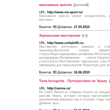
массажные кресла
[
русский
]
URL:
http://www.via-sport.ru/
Массажное кресло может осуществлять р
массажа,.
Визитов:
93
Добавлен:
27.04.2010
Зеркальная мастерская
[
ru
]
URL:
http://www.zerkalofili.ru
Мастерская изготовить зеркала и ст
заказчика.Выполнит любую обр
стекла:Фацет,еврокромка,шлифовка
малирование.Матирование стекла.Сверл
стекла.Багет.Изготовление зеркальных пано.
замерщика,доставка,монтаж.Фурнитура для зер
Визитов:
93
Добавлен:
16.06.2010
Terra Incognita - Путешествие по Уралу
[
URL:
http://ranive.ru/
На сайте Ranive.ru собраны отчеты из поезд
шахтам Урала, история которых насчитывае
заснеженные вершины гор и голубые глади озер
древних акул.