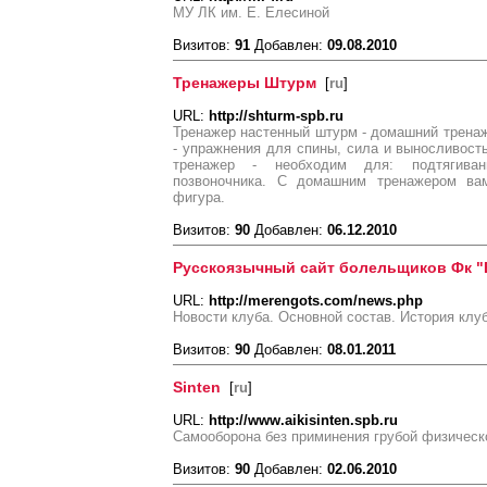
МУ ЛК им. Е. Елесиной
Визитов:
91
Добавлен:
09.08.2010
Тренажеры Штурм
[
ru
]
URL:
http://shturm-spb.ru
Тренажер настенный штурм - домашний трена
- упражнения для спины, сила и выносливост
тренажер - необходим для: подтягиван
позвоночника. С домашним тренажером вам
фигура.
Визитов:
90
Добавлен:
06.12.2010
Русскоязычный сайт болельщиков Фк "
URL:
http://merengots.com/news.php
Новости клуба. Основной состав. История клу
Визитов:
90
Добавлен:
08.01.2011
Sinten
[
ru
]
URL:
http://www.aikisinten.spb.ru
Самооборона без приминения грубой физическ
Визитов:
90
Добавлен:
02.06.2010