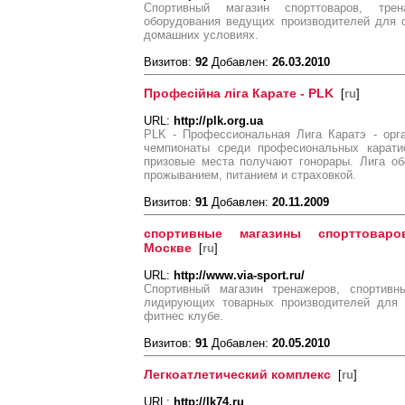
Спортивный магазин спорттоваров, тре
оборудования ведущих производителей для 
домашних условиях.
Визитов:
92
Добавлен:
26.03.2010
Професійна ліга Карате - PLK
[
ru
]
URL:
http://plk.org.ua
PLK - Профессиональная Лига Каратэ - орг
чемпионаты среди професиональных карати
призовые места получают гонорары. Лига об
прожыванием, питанием и страховкой.
Визитов:
91
Добавлен:
20.11.2009
спортивные магазины спорттоваро
Москве
[
ru
]
URL:
http://www.via-sport.ru/
Спортивный магазин тренажеров, спортивн
лидирующих товарных производителей для 
фитнес клубе.
Визитов:
91
Добавлен:
20.05.2010
Легкоатлетический комплекс
[
ru
]
URL:
http://lk74.ru