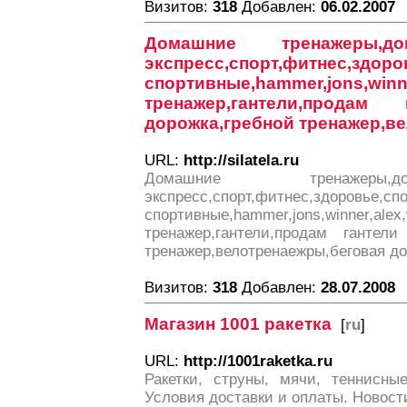
Визитов:
318
Добавлен:
06.02.2007
Домашние тренажеры,дом
экспресс,спорт,фитнес,зд
спортивные,hammer,jons,winne
тренажер,гантели,продам 
дорожка,гребной тренажер,в
URL:
http://silatela.ru
Домашние тренажеры,дом
экспресс,спорт,фитнес,зд
спортивные,hammer,jons,winner,alex,
тренажер,гантели,продам гантели
тренажер,велотренаежры,беговая д
Визитов:
318
Добавлен:
28.07.2008
Магазин 1001 ракетка
[
ru
]
URL:
http://1001raketka.ru
Ракетки, струны, мячи, теннисны
Условия доставки и оплаты. Новости