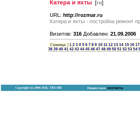
Катера и яхты
[
ru
]
URL:
http://rozmar.ru
Катера и яхты - постройка ремонт п
Визитов:
316
Добавлен:
21.09.2006
1
2
3
4
5
6
7
8
9
10
11
12
13
14
15
16
17
Страница: [
38
39
40
41
42
43
44
45
46
47
48
49
50
51
52
53
54
Copyright (с) 2000-2026, TRY.MD
контакты
Пишите нам: