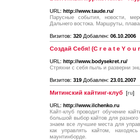
URL:
http://www.taude.ru/
Парусные события, новости, мер
Дальнего востока. Маршруты, плава
Визитов:
320
Добавлен:
06.10.2006
Создай Себя! (C r e a t e Y o u r s
URL:
http://www.bodysekret.ru/
Стряхни с себя пыль и разверни эн
Визитов:
319
Добавлен:
23.01.2007
Митинский кайтинг-клуб
[
ru
]
URL:
http://www.ilchenko.ru
Кайт-клуб проводит обучение кай
большой выбор кайтов для разного
знаем все лучшие места для упра
как управлять кайтом, находяс
маунтинборде.