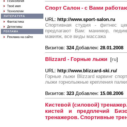
Психология
Твоё имя
Спорт Салон - с Вами работ
Технологии
URL:
http://www.sport-salon.ru
Фантастика
Спортивная студия - фитнес це
Детективы
предлагают Вам: маникюр, педик
макияж, все виды массажа
Реклама на сайте
Визитов:
324
Добавлен:
28.01.2008
Blizzard - Горные лыжи
[
ru
]
URL:
http://www.blizzard-ski.ru/
Горные лыжи Blizzard карвинг спор
лыжи горнолыжные крепления палки
Визитов:
323
Добавлен:
15.08.2006
Кистевой (силовой) тренажер.
кистей и предплечий Бизо
тренажеров. Спортивные тр