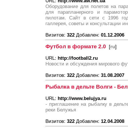
URL:
http://www.aw.net.ua
Оборудование для полетов на пар
для парапланерного и парамото
пилотам. Сайт в сети с 1996 год
галлерея, советы и консультации ин
Визитов:
322
Добавлен:
01.12.2006
Футбол в формате 2.0
[
ru
]
URL:
http://football2.ru
Новости и обсуждения мирового фу
Визитов:
322
Добавлен:
31.08.2007
Рыбалка в дельте Волги - Бе
URL:
http://www.belujya.ru
- приглашение на рыбалку в дельте
реки Белужья
Визитов:
322
Добавлен:
12.04.2008