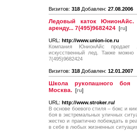
Визитов:
318
Добавлен:
27.08.2006
Ледовый каток ЮнионАйс.
аренду... 7(495)9682424
[
ru
]
URL:
http://www.union-ice.ru
Компания ЮнионАйс продает ле
искусственный лед. Также можно 
7(495)9682424
Визитов:
318
Добавлен:
12.01.2007
Школа рукопашного боя Ц
Москва.
[
ru
]
URL:
http://www.stroker.ru/
В основе боевого стиля – бокс и ки
боя в экстремальных уличных ситуа
жестко и практично побеждать в ре
в себе в любых жизненных ситуаци