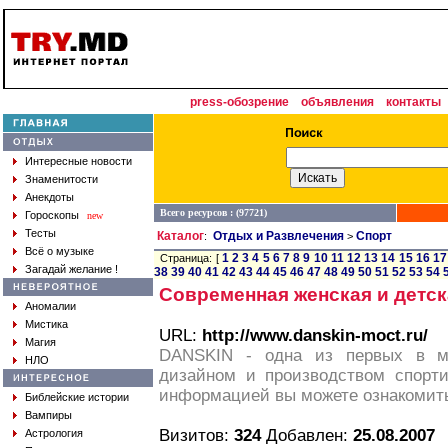
press-обозрение
объявления
контакты
Интересные новости
Знаменитости
Анекдоты
Всего ресурсов : (97721)
Гороскопы
new
Тесты
Каталог
Отдых и Развлечения
Спорт
:
>
Всё о музыке
1
2
3
4
5
6
7
8
9
10
11
12
13
14
15
16
17
Страница: [
Загадай желание !
38
39
40
41
42
43
44
45
46
47
48
49
50
51
52
53
54
Современная женская и детск
Аномалии
Мистика
URL:
http://www.danskin-moct.ru/
Магия
DANSKIN - одна из первых в ми
НЛО
дизайном и производством спорт
информацией вы можете ознакомить
Библейские истории
Вампиры
Визитов:
324
Добавлен:
25.08.2007
Астрология