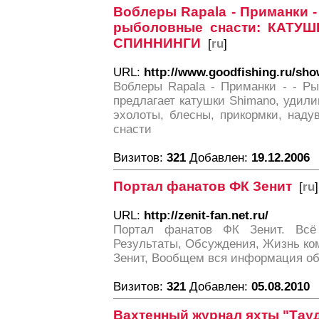
Воблеры Rapala - Приманки -
рыболовные снасти: КАТУ
СПИННИНГИ
[
ru
]
URL:
http://www.goodfishing.ru/sh
Воблеры Rapala - Приманки - - Рыб
предлагает катушки Shimano, удили
эхолоты, блесны, прикормки, наду
снасти
Визитов:
321
Добавлен:
19.12.2006
Портал фанатов ФК Зенит
[
ru
]
URL:
http://zenit-fan.net.ru/
Портал фанатов ФК Зенит. Всё
Результаты, Обсуждения, Жизнь к
Зенит, Вообщем вся информация об
Визитов:
321
Добавлен:
05.08.2010
Вахтенный журнал яхты "Тауд