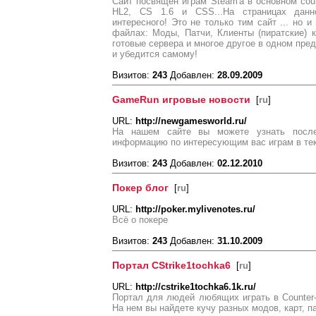
Сайт посвящен играм Steam'a в основном count
HL2, CS 1.6 и CSS...На страницах данн
интересного! Это не только тим сайт ... но и
файлах: Моды, Патчи, Клиенты (пиратские) ко
готовые сервера и многое другое в одном пред
и убедится самому!
Визитов:
243
Добавлен:
28.09.2009
GameRun игровые новости
[
ru
]
URL:
http://newgamesworld.ru/
На нашем сайте вы можете узнать после
информацию по интересующим вас играм в тек
Визитов:
243
Добавлен:
02.12.2010
Покер блог
[
ru
]
URL:
http://poker.mylivenotes.ru/
Всё о покере
Визитов:
243
Добавлен:
31.10.2009
Портал CStrike1tochka6
[
ru
]
URL:
http://cstrike1tochka6.1k.ru/
Портал для людей любящих играть в Counter-St
На нем вы найдете кучу разных модов, карт, па