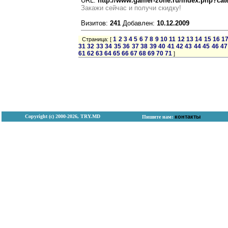
URL:
http://www.gamer-zone.ru/index.php?cat
Закажи сейчас и получи скидку!
Визитов:
241
Добавлен:
10.12.2009
1
2
3
4
5
6
7
8
9
10
11
12
13
14
15
16
1
Страница: [
31
32
33
34
35
36
37
38
39
40
41
42
43
44
45
46
47
61
62
63
64
65
66
67
68
69
70
71
]
Copyright (с) 2000-2026, TRY.MD
контакты
Пишите нам: