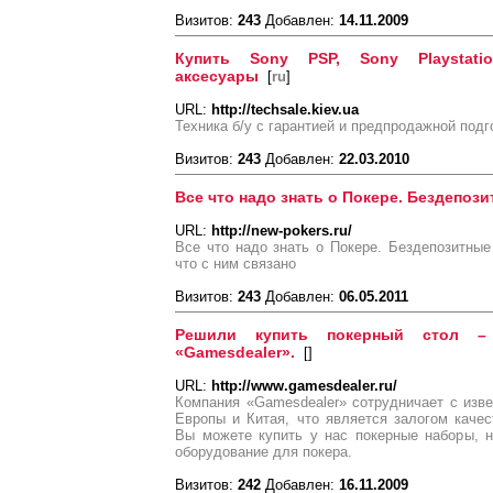
Визитов:
243
Добавлен:
14.11.2009
Купить Sony PSP, Sony Playstatio
аксесуары
[
ru
]
URL:
http://techsale.kiev.ua
Техника б/у с гарантией и предпродажной подг
Визитов:
243
Добавлен:
22.03.2010
Все что надо знать о Покере. Бездепози
URL:
http://new-pokers.ru/
Все что надо знать о Покере. Бездепозитные 
что с ним связано
Визитов:
243
Добавлен:
06.05.2011
Решили купить покерный стол –
«Gamesdealer».
[
]
URL:
http://www.gamesdealer.ru/
Компания «Gamesdealer» сотрудничает с изв
Европы и Китая, что является залогом каче
Вы можете купить у нас покерные наборы, 
оборудование для покера.
Визитов:
242
Добавлен:
16.11.2009