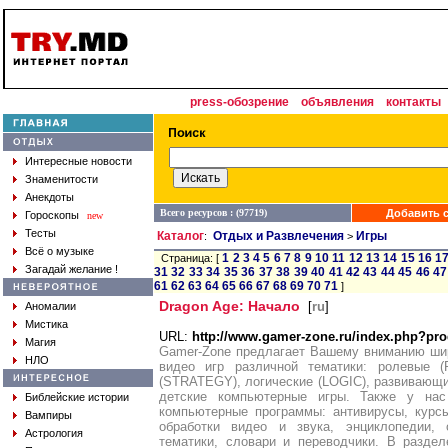
press-обозрение
объявления
контакты
Интересные новости
Знаменитости
Анекдоты
Всего ресурсов : (97719)
Добавить с
Гороскопы
new
Тесты
Каталог
Отдых и Развлечения
Игры
:
>
Всё о музыке
1
2
3
4
5
6
7
8
9
10
11
12
13
14
15
16
1
Страница: [
Загадай желание !
31
32
33
34
35
36
37
38
39
40
41
42
43
44
45
46
47
61
62
63
64
65
66
67
68
69
70
71
]
Dragon Age: Начало
[
ru
]
Аномалии
Мистика
URL:
http://www.gamer-zone.ru/index.php?pr
Магия
Gamer-Zonе предлагает Вашему вниманию ши
НЛО
видео игр различной тематики: ролевые (
(STRATEGY), логические (LOGIC), развивающ
детские компьютерные игры. Также у на
Библейские истории
компьютерные программы: антивирусы, курс
Вампиры
обработки видео и звука, энциклопедии,
Астрология
тематики, словари и переводчики. В разде