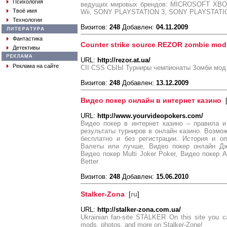
Психология
ведущих мировых брендов: MICROSOFT XBOX
Твоё имя
Wii, SONY PLAYSTATION 3, SONY PLAYSTAT
Технологии
Визитов:
248
Добавлен:
04.11.2009
Фантастика
Counter strike source REZOR zombie mod
Детективы
URL:
http://rezor.at.ua/
Реклама на сайте
СІІ CSS СЫЫ Турниры чемпионаты Зомби мод
Визитов:
248
Добавлен:
13.12.2009
Видео покер онлайн в интернет казино
URL:
http://www.yourvideopokers.com/
Видео покер в интернет казино – правила и
результаты турниров в онлайн казино. Возмож
бесплатно и без регистрации. История и о
Валеты или лучше, Видео покер онлайн Дж
Видео покер Multi Joker Poker, Видео покер A
Better
Визитов:
248
Добавлен:
15.06.2010
Stalker-Zona
[
ru
]
URL:
http://stalker-zona.com.ua/
Ukrainian fan-site STALKER On this site you ca
mods, photos, and more on Stalker-Zone!