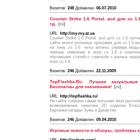
Визитов:
248
Добавлен:
06.07.2010
Counter Strike 1.6 Portal. всё для cs
тд.
[
ru
]
URL:
http://my-my.at.ua
Counter Strike 1.6 Portal. всё для cs 1.6 па
сайте много полезных программ для cs 1.6.на
на тему cs 1.6. читы античы сервера моды
помошь новичкам в игре cs 1.6 и новичка
обучаюших статей о стрельбе с разных видо
игре cs 1.6
Визитов:
246
Добавлен:
22.11.2009
TopFlashka.Ru: Лучшие казуальны
Бесплатны для скачивания!
[
ru
]
URL:
http://topflashka.ru/
На сайте собрана самая большая база русско
всевозможные тематики 2D ходилки Клас
Картинки-загадки Зума и Династия.
Визитов:
246
Добавлен:
09.04.2010
Игровые новости и обзоры, трейлеры к
URL:
http://oxitum.com/