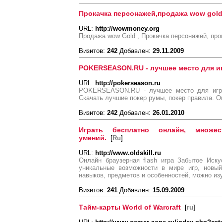
Прокачка персонажей,продажа wow gold,
URL:
http://wowmoney.org
Продажа wow Gold , Прокачка персонажей, про
Визитов:
242
Добавлен:
29.11.2009
POKERSEASON.RU - лучшее место для иг
URL:
http://pokerseason.ru
POKERSEASON.RU - лучшее место для игры 
Скачать лучшие покер румы, покер правила. О
Визитов:
242
Добавлен:
26.01.2010
Играть бесплатно онлайн, множе
умений.
[
Ru
]
URL:
http://www.oldskill.ru
Онлайн браузерная flash игра Забытое Искус
уникальные возможности в мире игр, новый
навыков, предметов и особенностей, можно изу
Визитов:
241
Добавлен:
15.09.2009
Тайм-карты World of Warcraft
[
ru
]