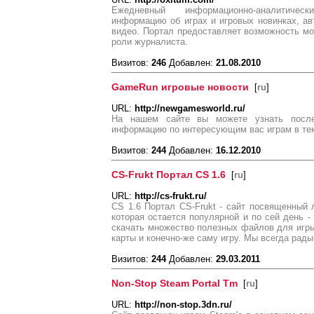
Ежедневный информационно-аналитичес
информацию об играх и игровых новинках, авт
видео. Портал предоставляет возможность м
роли журналиста.
Визитов:
246
Добавлен:
21.08.2010
GameRun игровые новости
[
ru
]
URL:
http://newgamesworld.ru/
На нашем сайте вы можете узнать после
информацию по интересующим вас играм в тек
Визитов:
244
Добавлен:
16.12.2010
CS-Frukt Портал CS 1.6
[
ru
]
URL:
http://cs-frukt.ru/
CS 1.6 Портал CS-Frukt - сайт посвященный ле
которая остается популярной и по сей день -
скачать множество полезных файлов для игры 
карты и конечно-же саму игру. Мы всегда рады
Визитов:
244
Добавлен:
29.03.2011
Non-Stop Steam Portal Tm
[
ru
]
URL:
http://non-stop.3dn.ru/