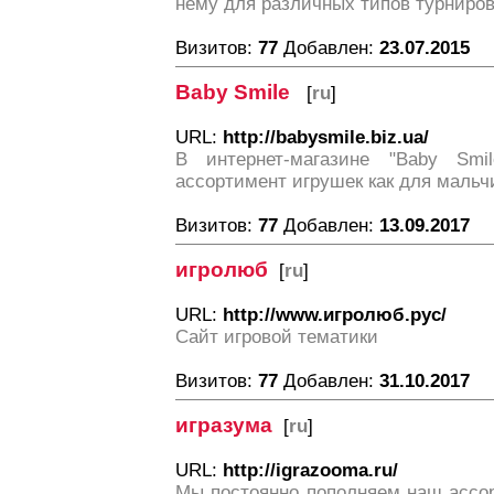
нему для различных типов турниров
Визитов:
77
Добавлен:
23.07.2015
Вaby Smile
[
ru
]
URL:
http://babysmile.biz.ua/
В интернет-магазине "Вaby Sm
ассортимент игрушек как для мальчи
Визитов:
77
Добавлен:
13.09.2017
игролюб
[
ru
]
URL:
http://www.игролюб.рус/
Сайт игровой тематики
Визитов:
77
Добавлен:
31.10.2017
игразума
[
ru
]
URL:
http://igrazooma.ru/
Мы постоянно пополняем наш ассор