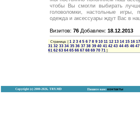
чтобы Вы смогли выбирать лучше
головоломки, настольные игры, 
одежда и аксессуары ждут Вас в на
Визитов:
76
Добавлен:
18.12.2013
1
2
3
4
5
6
7
8
9
10
11
12
13
14
15
16
1
Страница: [
31
32
33
34
35
36
37
38
39
40
41
42
43
44
45
46
47
61
62
63
64
65
66
67
68
69
70
71
]
Copyright (с) 2000-2026, TRY.MD
контакты
Пишите нам: