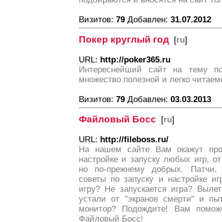
Визитов:
79
Добавлен:
31.07.2012
Покер круглый год
[
ru
]
URL:
http://poker365.ru
Интереснейший сайт на тему п
множество полезной и легко читае
Визитов:
79
Добавлен:
03.03.2013
Файловый Босс
[
ru
]
URL:
http://fileboss.ru/
На нашем сайте Вам окажут пр
настройке и запуску любых игр, от
но по-прежнему добрых. Патчи, 
советы по запуску и настройке иг
игру? Не запускается игра? Выле
устали от "экранов смерти" и пы
монитор? Подождите! Вам поможе
Файловый Босс!