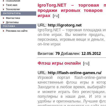
Психология
IgroTorg.NET – торговая 
Твоё имя
Технологии
продажи игровых товаров 
играх
[
ru
]
Фантастика
Детективы
URL:
http://igrotorg.net
IgroTorg.NET – торговая площадка и
Реклама на сайте
on-line играх. Вы можете продать, 
персонажа, игровые вещи и деньги, 
on-line играх
Визитов:
79
Добавлен:
12.05.2012
Флэш игры онлайн
[
ru
]
URL:
http://flash-online-games.ru/
Игровой портал flash-online-ga
качественные флэш игры в котор
Заходите в любое время, выбирай
и можете играть без регистрации
популярны в наши дни. И это не
удобны и оригинальны. Лучшие фл
подбираются и вносятся на сайт то