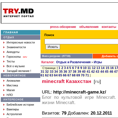
press-обозрение
объявления
контакты
Интересные новости
Знаменитости
Анекдоты
Всего ресурсов : (97718)
Добавить с
Гороскопы
new
Тесты
Каталог
Отдых и Развлечения
Игры
:
>
Всё о музыке
1
2
3
4
5
6
7
8
9
10
11
12
13
14
15
16
1
Страница: [
Загадай желание !
31
32
33
34
35
36
37
38
39
40
41
42
43
44
45
46
47
61
62
63
64
65
66
67
68
69
70
71
]
minecraft Казахстан
Аномалии
[
ru
]
Мистика
Магия
URL:
http://minecraft-game.kz/
НЛО
Блог по культовой игре Minecraft
жизни Minecraft.
Библейские истории
Вампиры
Визитов:
79
Добавлен:
20.12.2011
Астрология