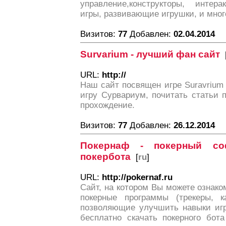
управление,конструкторы, интера
игры, развивающие игрушки, и много
Визитов:
77
Добавлен:
02.04.2014
Survarium - лучший фан сайт
URL:
http://
Наш сайт посвящен игре Suravrium 
игру Сурвариум, почитать статьи 
прохождение.
Визитов:
77
Добавлен:
26.12.2014
Покернаф - покерный с
покербота
[
ru
]
URL:
http://pokernaf.ru
Сайт, на котором Вы можете ознако
покерные программы (трекеры, ка
позволяющие улучшить навыки игр
бесплатно скачать покерного бот