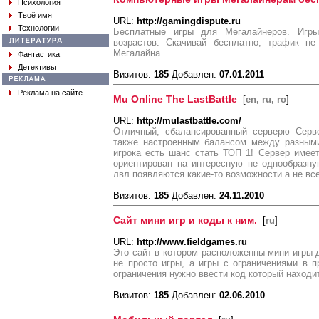
Психология
Твоё имя
URL:
http://gamingdispute.ru
Технологии
Бесплатные игры для Мегалайнеров. Игр
возрастов. Скачивай бесплатно, трафик не
Мегалайна.
Фантастика
Детективы
Визитов:
185
Добавлен:
07.01.2011
Реклама на сайте
Mu Online The LastBattle
[
en, ru, ro
]
URL:
http://mulastbattle.com/
Отличный, сбалансированный серверю Серв
также настроенным балансом между разными
игрока есть шанс стать ТОП 1! Сервер имее
ориентирован на интересную не однообразну
лвл появляются какие-то возможности а не вс
Визитов:
185
Добавлен:
24.11.2010
Сайт мини игр и коды к ним.
[
ru
]
URL:
http://www.fieldgames.ru
Это сайт в котором расположенны мини игры д
не просто игры, а игры с ограничениями в 
ограничения нужно ввести код который находит
Визитов:
185
Добавлен:
02.06.2010