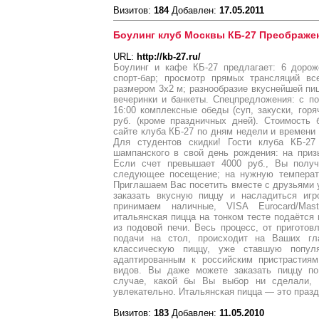
Визитов:
184
Добавлен:
17.05.2011
Боулинг клуб Москвы КБ-27 Преображе
URL:
http://kb-27.ru/
Боулинг и кафе КБ-27 предлагает: 6 дорож
спорт-бар; просмотр прямых трансляций вс
размером 3х2 м; разнообразие вкуснейшей пиц
вечеринки и банкеты. Cпецпредложения: с по
16:00 комплексные обеды (суп, закуски, горя
руб. (кроме праздничных дней). Стоимость 
сайте клуба КБ-27 по дням недели и времени су
Для студентов скидки! Гости клуба КБ-27
шампанского в свой день рождения: на приз
Если счет превышает 4000 руб., Вы получ
следующее посещение; на нужную температ
Приглашаем Вас посетить вместе с друзьями 
заказать вкусную пиццу и насладиться иг
принимаем наличные, VISA Eurocard/Mast
итальянская пицца на тонком тесте подаётся
из подовой печи. Весь процесс, от приготов
подачи на стол, происходит на Ваших гл
классическую пиццу, уже ставшую попул
адаптированным к российским пристрастиям
видов. Вы даже можете заказать пиццу по
случае, какой бы Вы выбор ни сделали, э
увлекательно. Итальянская пицца — это празд
Визитов:
183
Добавлен:
11.05.2010