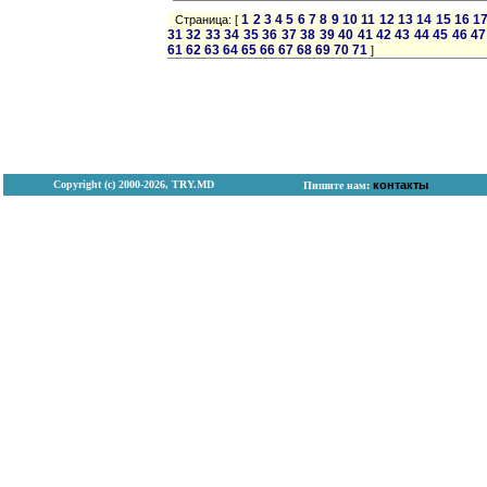
1
2
3
4
5
6
7
8
9
10
11
12
13
14
15
16
1
Страница: [
31
32
33
34
35
36
37
38
39
40
41
42
43
44
45
46
47
61
62
63
64
65
66
67
68
69
70
71
]
Copyright (с) 2000-2026, TRY.MD
контакты
Пишите нам: