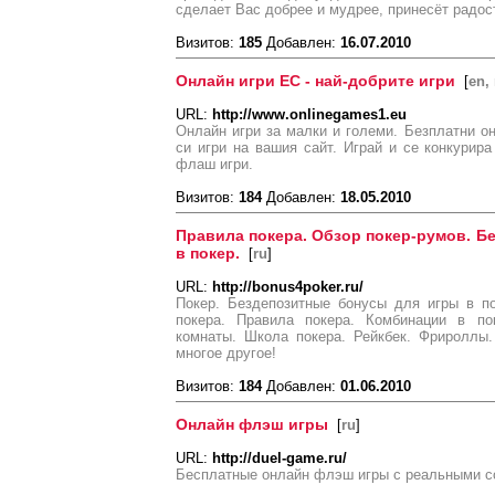
сделает Вас добрее и мудрее, принесёт радост
Визитов:
185
Добавлен:
16.07.2010
Онлайн игри ЕС - най-добрите игри
[
en, 
URL:
http://www.onlinegames1.eu
Онлайн игри за малки и големи. Безплатни 
си игри на вашия сайт. Играй и се конкурира
флаш игри.
Визитов:
184
Добавлен:
18.05.2010
Правила покера. Обзор покер-румов. Б
в покер.
[
ru
]
URL:
http://bonus4poker.ru/
Покер. Бездепозитные бонусы для игры в по
покера. Правила покера. Комбинации в по
комнаты. Школа покера. Рейкбек. Фрироллы
многое другое!
Визитов:
184
Добавлен:
01.06.2010
Онлайн флэш игры
[
ru
]
URL:
http://duel-game.ru/
Бесплатные онлайн флэш игры с реальными с