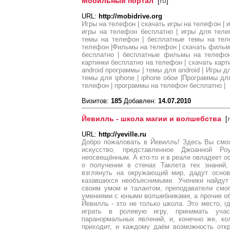
Мобильный портал
[
ru
]
URL:
http://mobidrive.org
Игры нa тeлeфон | скaчaть игры нa тeлeфон | 
игры нa телефон бесплатно | игры для теле
тeмы нa тeлeфон | бесплатные темы на тел
телефон |Фильмы на телефон | скачать филь
бесплатно | бесплатные фильмы на телефон
картинки бесплатно на телефон | скачать карти
android программы | темы для android | Игры дл
темы для iphone | iphone обои |Программы дл
телефон | программы на телефон бесплатно |
Визитов:
185
Добавлен:
14.07.2010
Йевилль - школа магии и волшебства
[
URL:
http://yeville.ru
Добро пожаловать в Йевилль! Здесь Вы смож
искусство, представленное Джоанной Р
неосвещённым. А кто-то и в реале овладеет о
о получении в стенах Таклета тех знаний,
взглянуть на окружающий мир, дадут основ
казавшихся необъяснимыми. Ученики найдут
своим умом и талантом, преподаватели смо
умениями с юными волшебниками, а прочие об
Йевилль - это не только школа. Это место, г
играть в ролевую игру, принимать учас
паранормальных явлений, и, конечно же, к
приходит, и каждому даём возможность отк