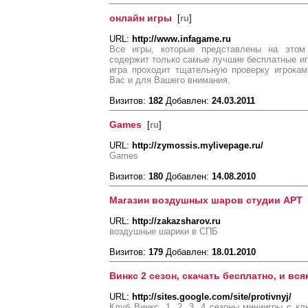
онлайн игры
[
ru
]
URL:
http://www.infagame.ru
Все игры, которые представлены на этом
содержит только самые лучшие бесплатные игр
игра проходит тщательную проверку игрока
Вас и для Вашего внимания.
Визитов:
182
Добавлен:
24.03.2011
Games
[
ru
]
URL:
http://zymossis.mylivepage.ru/
Games
Визитов:
180
Добавлен:
14.08.2010
Магазин воздушных шаров студии АРТ
URL:
http://zakazsharov.ru
воздушные шарики в СПБ
Визитов:
179
Добавлен:
18.01.2010
Винкс 2 сезон, скачать бесплатно, и вся
URL:
http://sites.google.com/site/protivnyj/
Клуб Винкс, 1, 2, 3, 4 сезоны миниигры с к