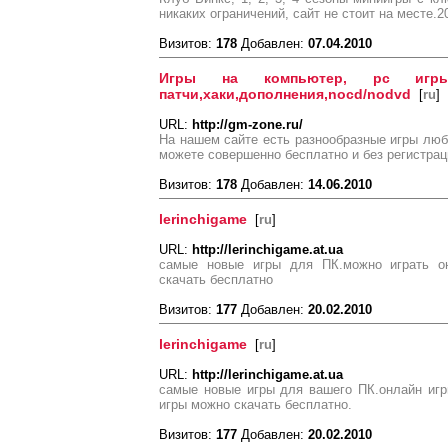
никаких ограничений, сайт не стоит на месте.
Визитов:
178
Добавлен:
07.04.2010
Игры на компьютер, pc игры
патчи,хаки,дополнения,nocd/nodvd
[
ru
]
URL:
http://gm-zone.ru/
На нашем сайте есть разнообразные игры люб
можете совершенно бесплатно и без регистрац
Визитов:
178
Добавлен:
14.06.2010
lerinchigame
[
ru
]
URL:
http://lerinchigame.at.ua
самые новые игры для ПК.можно играть о
скачать бесплатно
Визитов:
177
Добавлен:
20.02.2010
lerinchigame
[
ru
]
URL:
http://lerinchigame.at.ua
самые новые игры для вашего ПК.онлайн игр
игры можно скачать бесплатно.
Визитов:
177
Добавлен:
20.02.2010