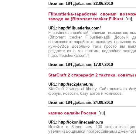
Визитов:
184
Добавлен:
22.06.2010
Flibustierka-заработай своими возмо
заходи на (Bittorrent trecker Flibust
[
ru
]
URL:
http://flibustierka.com/
Flibustierka-заработай своими возможност
(Bittorrent trecker Flibustierka)!!! Добр
возможность заработать каждому пользовате
нужно?Все довольно таки просто вы вык
раздаете их а мы платим, подробнее заходи
http://flibustierka.com/!
Визитов:
184
Добавлен:
17.07.2010
StarCraft 2 старкрафт 2 тактики, совет
URL:
http://sc2planet.ru/
StarCraft 2 wings of liberty. Сайт включает ба
форум, новости, базу артов и комиксов.
Визитов:
184
Добавлен:
24.08.2010
казино онлайн Россия
[
ru
]
URL:
http://okonlinecasino.ru
Играйте в более чем 100 захватывающих
увеличивающимися прогрессивными джек-потам