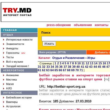
press-обозрение
объявления
контакты
Интересные новости
Знаменитости
Анекдоты
Всего ресурсов : (97719)
Добавить с
Гороскопы
new
Тесты
Каталог
Отдых и Развлечения
Игры
:
>
Всё о музыке
1
2
3
4
5
6
7
8
9
10
11
12
13
14
15
16
1
Страница: [
Загадай желание !
31
32
33
34
35
36
37
38
39
40
41
42
43
44
45
46
47
61
62
63
64
65
66
67
68
69
70
71
]
betfair заработок в интернете торгов
Аномалии
футбол рынок ставки на спорт цена
[
ru
]
Мистика
Магия
URL:
http://betfair-sport.org.ua
НЛО
betfair заработок в интернете торговля стат
ставки на спорт цена деньги на футболе резул
Библейские истории
Визитов:
185
Добавлен:
27.03.2010
Вампиры
Астрология
Компьютерные игры Мегалайнерам бес