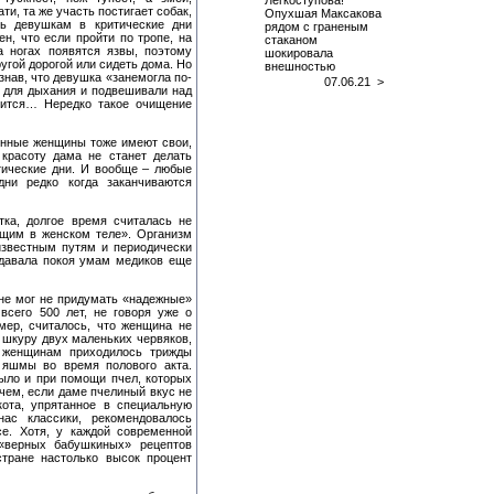
Легкоступова!
и, та же участь постигает собак,
Опухшая Максакова
сь девушкам в критические дни
рядом с граненым
н, что если пройти по тропе, на
стаканом
а ногах появятся язвы, поэтому
шокировала
угой дорогой или сидеть дома. Но
внешностью
нав, что девушка «занемогла по-
07.06.21 >
у для дыхания и подвешивали над
тится… Нередко такое очищение
менные женщины тоже имеют свои,
красоту дама не станет делать
тические дни. И вообще – любые
ни редко когда заканчиваются
тка, долгое время считалась не
ущим в женском теле». Организм
известным путям и периодически
 давала покоя умам медиков еще
не мог не придумать «надежные»
всего 500 лет, не говоря уже о
мер, считалось, что женщина не
ю шкуру двух маленьких червяков,
е женщинам приходилось трижды
 яшмы во время полового акта.
ыло и при помощи пчел, которых
чем, если даме пчелиный вкус не
кота, упрятанное в специальную
ас классики, рекомендовалось
се. Хотя, у каждой современной
«верных бабушкиных» рецептов
тране настолько высок процент