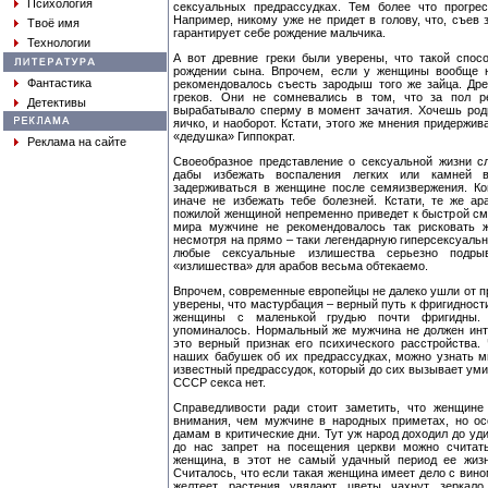
Психология
сексуальных предрассудках. Тем более что прогрес
Например, никому уже не придет в голову, что, съев 
Твоё имя
гарантирует себе рождение мальчика.
Технологии
А вот древние греки были уверены, что такой спо
рождении сына. Впрочем, если у женщины вообще н
Фантастика
рекомендовалось съесть зародыш того же зайца. Др
греков. Они не сомневались в том, что за пол ре
Детективы
вырабатывало сперму в момент зачатия. Хочешь род
яичко, и наоборот. Кстати, этого же мнения придержи
«дедушка» Гиппократ.
Реклама на сайте
Своеобразное представление о сексуальной жизни с
дабы избежать воспаления легких или камней в
задерживаться в женщине после семяизвержения. Ко
иначе не избежать тебе болезней. Кстати, те же а
пожилой женщиной непременно приведет к быстрой см
мира мужчине не рекомендовалось так рисковать ж
несмотря на прямо – таки легендарную гиперсексуальн
любые сексуальные излишества серьезно подрыв
«излишества» для арабов весьма обтекаемо.
Впрочем, современные европейцы не далеко ушли от пр
уверены, что мастурбация – верный путь к фригидност
женщины с маленькой грудью почти фригидны.
упоминалось. Нормальный же мужчина не должен инт
это верный признак его психического расстройства.
наших бабушек об их предрассудках, можно узнать м
известный предрассудок, который до сих вызывает уми
СССР секса нет.
Справедливости ради стоит заметить, что женщине
внимания, чем мужчине в народных приметах, но ос
дамам в критические дни. Тут уж народ доходил до уд
до нас запрет на посещения церкви можно считат
женщина, в этот не самый удачный период ее жизн
Считалось, что если такая женщина имеет дело с вином
желтеет, растения увядают, цветы чахнут, зеркало