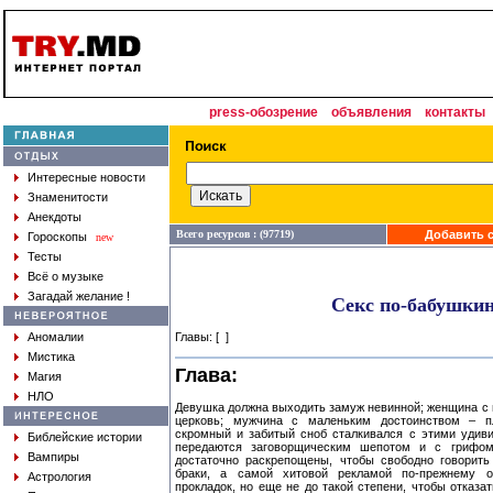
press-обозрение
объявления
контакты
Интересные новости
Знаменитости
Анекдоты
Всего ресурсов : (97719)
Добавить с
Гороскопы
new
Тесты
Всё о музыке
Загадай желание !
Секс по-бабушки
Аномалии
Главы: [
]
Мистика
Глава:
Магия
НЛО
Девушка должна выходить замуж невинной; женщина с 
церковь; мужчина с маленьким достоинством – 
скромный и забитый сноб сталкивался с этими удив
Библейские истории
передаются заговорщическим шепотом и с грифом
Вампиры
достаточно раскрепощены, чтобы свободно говорить
браки, а самой хитовой рекламой по-прежнему ос
Астрология
прокладок, но еще не до такой степени, чтобы отказа