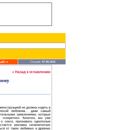
айт »
Сегодня:
07.08.2026
« Назад к оглавлению
ному
менструацией не должна ходить в
плохой любовник… даже самый
ительными заявлениями, которые
 «секретно». Конечно, мы уже
 о сексе, признавать однополые
тается реклама гигиенических
ться от таких любимых и древних