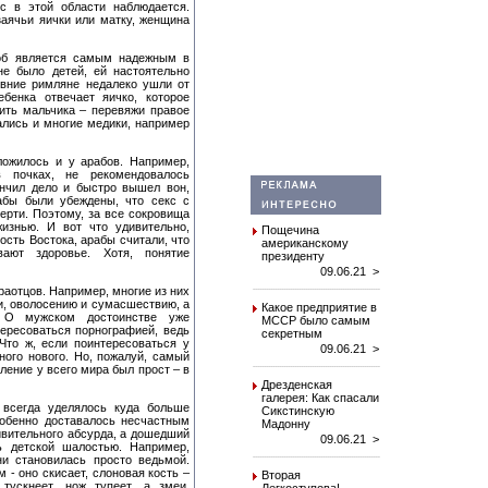
с в этой области наблюдается.
заячьи яички или матку, женщина
соб является самым надежным в
е было детей, ей настоятельно
евние римляне недалеко ушли от
бенка отвечает яичко, которое
ить мальчика – перевяжи правое
вались и многие медики, например
ложилось и у арабов. Например,
 почках, не рекомендовалось
нчил дело и быстро вышел вон,
рабы были убеждены, что секс с
ерти. Поэтому, за все сокровища
изнью. И вот что удивительно,
Пощечина
ость Востока, арабы считали, что
американскому
ают здоровье. Хотя, понятие
президенту
09.06.21 >
аотцов. Например, многие из них
и, оволосению и сумасшествию, а
Какое предприятие в
 О мужском достоинстве уже
МССР было самым
ересоваться порнографией, ведь
секретным
 Что ж, если поинтересоваться у
09.06.21 >
ного нового. Но, пожалуй, самый
ление у всего мира был прост – в
Дрезденская
галерея: Как спасали
 всегда уделялось куда больше
Сикстинскую
обенно доставалось несчастным
Мадонну
ивительного абсурда, а дошедший
09.06.21 >
ь детской шалостью. Например,
и становилась просто ведьмой.
 - оно скисает, слоновая кость –
Вторая
 тускнеет, нож тупеет, а змеи,