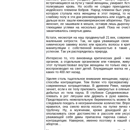
встречающиеся на пути у такой женщины, умирают. Кстат
полизавших кровь. Но особо не сладко приходило
индейского племени бобров. Народ племени был увере
которую ступала нога женщины в этот период, то н
слабому полу в эти дни рекомендовалось или ходить др
дальше всех зашли южноамериканские аборигены. Проз
женски», ее зашивали в мешок, оставив лишь дырочк
тлеющими углями на несколько дней. Пока не очис
заканчивалось смертью дамы.
Кстати, несмотря на наш продвинутый 21 век, совре
маленькие хитрости. Так, ни одна уважающая свою 
химическую завивку волос или красить волосы в кри
манипуляции с собственной внешностью в такие д
успехом. Так уж распорядилась природа.
Интересно то, что виновница критических дней - ма
органом, а отдельным организмом или «зверем, жив
этот путешествовал внутри женщины по только ему 
воспроизводил на свет детей. Блуждающая матка не
каких-то 400 лет назад.
Уделяя столь тщательное внимание женщинам, народ 
способы контрацепции. Тем более что презервативу 
современных котрацептивах. В древнем Риме, напри
зачнет, если к ее телу приложить завернутых в олень
добытых из тела паука. В глубокое Средневековь
плевать в рот лягушки или держать в руке камень
Предотвратить нежелательную беременность можно б
следовало поедать в неограниченном количестве. Впро
нравился, она смело могла носить на пупке яичко 
трубочку. Ну, а мужчинам, кроме дошедшей до н
ополаскивать свое достоинство в рассоле или уксу
уважающей себя дамы припасена парочка самых 
контрацепции. Наверное, именно поэтому в нашей с
абортов…