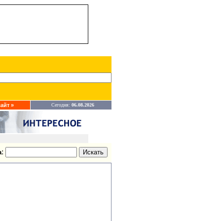
айт »
Сегодня:
06.08.2026
:
а