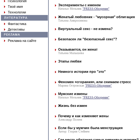
Психология
Эксперименты с именем
Твоё имя
Наталья Мельник
"PRESS-Обозрение"
Технологии
Женатый любовник - "мусорная" облигация
Татьяна Амвросимова
Фантастика
Виртуальный секс - не измена?
Детективы
Безопасен ли "безопасный секс"?
Реклама на сайте
Оказывается, он женат
Татьяна Малышева
Этапы любви
Немного истории про "это"
Феномен «сгорания», или снимаем стресс
Марина Островская
"PRESS-Обозрение"
Мужские измены
Наталья Мельник
"PRESS-Обозрение"
Жизнь без измен
Почему и как изменяют жены
Александр Полеев
Если бы у мужчин была менструация
Автор: Глория Стейнем
Где место обитания самых ревнивых мужчин?