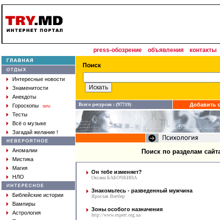
press-обозрение
объявления
контакты
Интересные новости
Знаменитости
Анекдоты
Всего ресурсов : (97719)
Добавить с
Гороскопы
new
Тесты
Всё о музыке
Загадай желание !
Аномалии
Поиск по разделам сайт
Мистика
Магия
Он тебе изменяет?
НЛО
Оксана БАБОЧКИНА
Знакомьтесь - разведенный мужчина
Библейские истории
Ярослав Витбер
Вампиры
Зоны особого назначения
Астрология
http://www.expert.org.ua