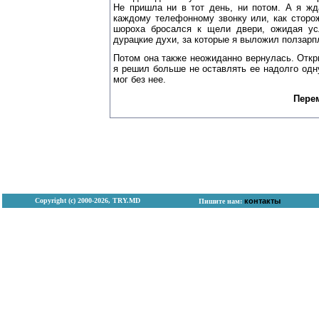
Не пришла ни в тот день, ни потом. А я жд
каждому телефонному звонку или, как сторо
шороха бросался к щели двери, ожидая ус
дурацкие духи, за которые я выложил ползарпл
Потом она также неожиданно вернулась. Отк
я решил больше не оставлять ее надолго одн
мог без нее.
Пере
Copyright (с) 2000-2026, TRY.MD
контакты
Пишите нам: