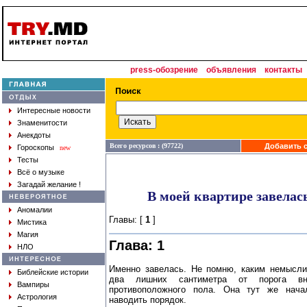
press-обозрение
объявления
контакты
Интересные новости
Знаменитости
Анекдоты
Всего ресурсов : (97722)
Добавить с
Гороскопы
new
Тесты
Всё о музыке
Загадай желание !
В моей квартире завела
Аномалии
Главы: [
1
]
Мистика
Магия
Глава: 1
НЛО
Именно завелась. Не помню, каким немысл
Библейские истории
два лишних сантиметра от порога вн
Вампиры
противоположного пола. Она тут же нача
Астрология
наводить порядок.