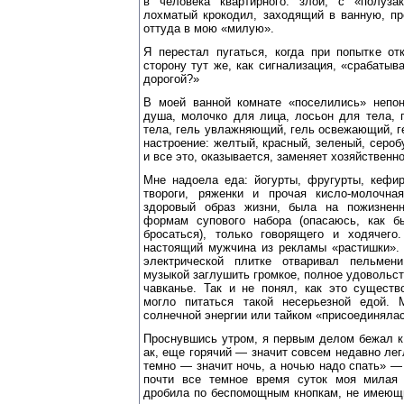
в человека квартирного: злой, с «полуза
лохматый крокодил, заходящий в ванную, п
оттуда в мою «милую».
Я перестал пугаться, когда при попытке от
сторону тут же, как сигнализация, «срабатыв
дорогой?»
В моей ванной комнате «поселились» непо
душа, молочко для лица, лосьон для тела, 
тела, гель увлажняющий, гель освежающий, г
настроение: желтый, красный, зеленый, серо
и все это, оказывается, заменяет хозяйственн
Мне надоела еда: йогурты, фругурты, кефир
твороги, ряженки и прочая кисло-молочн
здоровый образ жизни, была на пожизнен
формам супового набора (опасаюсь, как б
бросаться), только говорящего и ходячег
настоящий мужчина из рекламы «растишки». 
электрической плитке отваривал пельмен
музыкой заглушить громкое, полное удовольст
чавканье. Так и не понял, как это существ
могло питаться такой несерьезной едой. 
солнечной энергии или тайком «присоединялас
Проснувшись утром, я первым делом бежал к 
ак, еще горячий — значит совсем недавно ле
темно — значит ночь, а ночью надо спать» — 
почти все темное время суток моя милая 
дробила по беспомощным кнопкам, не имеющи