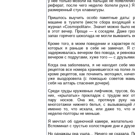
у нее только мозоли на пальцах не появлялис
реферат, после чего неделю болели руки.) 
размеренный стук клавиатуры.
Пришлось выучить особо памятные даты: р
машине в туалете (месте сбора входящей к
журнал «Cosmopolitan». Значит можно было не
в этот вечер. Проще — к соседям. Даже гро
запах горячего шоколада не могли выманить е
Кроме того, в моем поведении и характере п
которых я раньше в себе не замечал. Я с
задерживалась вечером без повода, и ревнова
вечером с подругами, хуже того — с друзьями
Когда она заболевала, я не находил себе ме
рецептов все номера хранившегося на полке л
кроме рецептов, как починить мотоцикл, ничег
уже выздоровела (с помощью советов мамы
себя на алтарь спасения дочери).
Среди груды кружевных лифчиков, трусов, бо
них, «крылатых» прокладок с трудом мог о
пару носков. Она же, протянув руку н
многоэтажки нижнего белья, с вызывающей л
именно то, что искала, или даже то, что 
неделю-полторы не меньше.
Я мечтал об одиночной камере, желательно
Вспоминал с грустью холостяцкие дни и друзей
Но однажды она ушла… Ничего не сказала. П