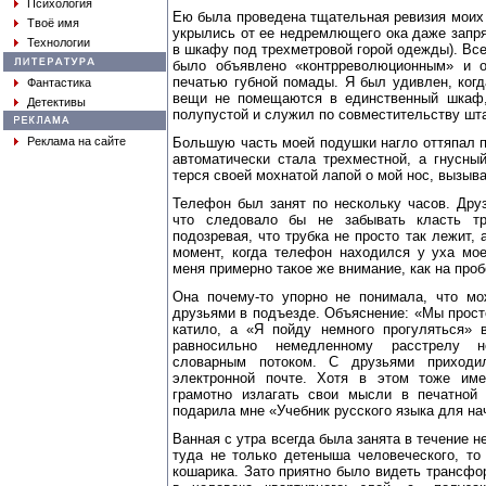
Психология
Ею была проведена тщательная ревизия моих к
Твоё имя
укрылись от ее недремлющего ока даже запр
Технологии
в шкафу под трехметровой горой одежды). Все,
было объявлено «контрреволюционным» и о
печатью губной помады. Я был удивлен, когд
Фантастика
вещи не помещаются в единственный шкаф,
Детективы
полупустой и служил по совместительству шта
Реклама на сайте
Большую часть моей подушки нагло оттяпал 
автоматически стала трехместной, а гнусны
терся своей мохнатой лапой о мой нос, вызыва
Телефон был занят по нескольку часов. Дру
что следовало бы не забывать класть тр
подозревая, что трубка не просто так лежит, 
момент, когда телефон находился у уха мо
меня примерно такое же внимание, как на про
Она почему-то упорно не понимала, что м
друзьями в подъезде. Объяснение: «Мы прос
катило, а «Я пойду немного прогуляться»
равносильно немедленному расстрелу н
словарным потоком. С друзьями приходи
электронной почте. Хотя в этом тоже им
грамотно излагать свои мысли в печатной
подарила мне «Учебник русского языка для на
Ванная с утра всегда была занята в течение н
туда не только детеныша человеческого, то
кошарика. Зато приятно было видеть трансф