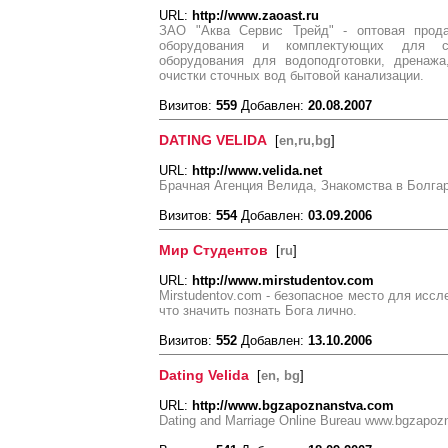
URL:
http://www.zaoast.ru
ЗАО "Аква Сервис Трейд" - оптовая прод
оборудования и комплектующих для си
оборудования для водоподготовки, дренажа
очистки сточных вод бытовой канализации.
Визитов:
559
Добавлен:
20.08.2007
DATING VELIDA
[
en,ru,bg
]
URL:
http://www.velida.net
Брачная Агенция Велида, Знакомства в Болгар
Визитов:
554
Добавлен:
03.09.2006
Мир Студентов
[
ru
]
URL:
http://www.mirstudentov.com
Mirstudentov.com - безопасное место для иссл
что значить познать Бога лично.
Визитов:
552
Добавлен:
13.10.2006
Dating Velida
[
en, bg
]
URL:
http://www.bgzapoznanstva.com
Dating and Marriage Online Bureau www.bgzapozn