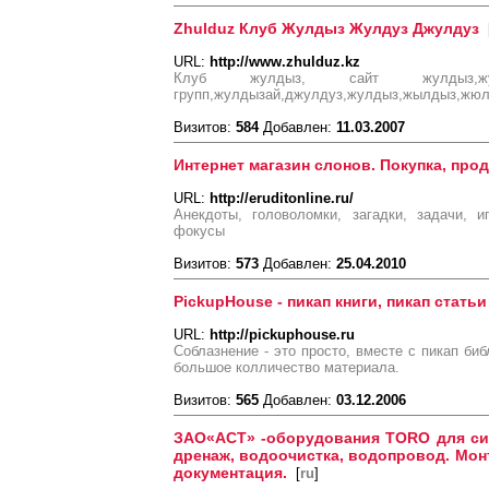
Zhulduz Клуб Жулдыз Жулдуз Джулдуз
URL:
http://www.zhulduz.kz
Клуб жулдыз, сайт жулдыз,жу
групп,жулдызай,джулдуз,жулдыз,жылдыз,жю
Визитов:
584
Добавлен:
11.03.2007
Интернет магазин слонов. Покупка, про
URL:
http://eruditonline.ru/
Анекдоты, головоломки, загадки, задачи, и
фокусы
Визитов:
573
Добавлен:
25.04.2010
PickupHouse - пикап книги, пикап статьи
URL:
http://pickuphouse.ru
Соблазнение - это просто, вместе с пикап би
большое колличество материала.
Визитов:
565
Добавлен:
03.12.2006
ЗАО«АСТ» -оборудования TORO для сис
дренаж, водоочистка, водопровод. Мон
документация.
[
ru
]