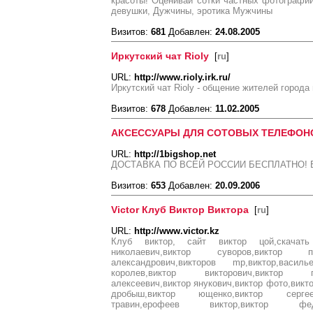
красоты! Оценивай сотки частных фотографи
девушки, Дужчины, эротика Мужчины
Визитов:
681
Добавлен:
24.08.2005
Иркутский чат Rioly
[
ru
]
URL:
http://www.rioly.irk.ru/
Иркутский чат Rioly - общение жителей города 
Визитов:
678
Добавлен:
11.02.2005
АКСЕССУАРЫ ДЛЯ СОТОВЫХ ТЕЛЕФОН
URL:
http://1bigshop.net
ДОСТАВКА ПО ВСЕЙ РОССИИ БЕСПЛАТНО!
Визитов:
653
Добавлен:
20.09.2006
Victor Клуб Виктор Виктора
[
ru
]
URL:
http://www.victor.kz
Клуб виктор, сайт виктор цой,скачать 
николаевич,виктор суворов,виктор пе
александрович,викторов mp,виктор,василь
королев,виктор викторович,виктор пе
алексеевич,виктор янукович,виктор фото,викто
дробыш,виктор ющенко,виктор сергеев
травин,ерофеев виктор,виктор федо