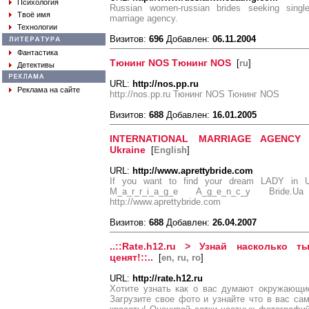
Психология
Russian women-russian brides seeking single
Твоё имя
marriage agency.
Технологии
Визитов:
696
Добавлен:
06.11.2004
Фантастика
Тюнинг NOS Тюнинг NOS
[
ru
]
Детективы
URL:
http://nos.pp.ru
Реклама на сайте
http://nos.pp.ru Тюнинг NOS Тюнинг NOS
Визитов:
688
Добавлен:
16.01.2005
INTERNATIONAL MARRIAGE AGENCY B
Ukraine
[
English
]
URL:
http://www.aprettybride.com
If you want to find your dream LADY in UK
M_a_r_r_i_a_g_e A_g_e_n_c_y Brid
http://www.aprettybride.com
Визитов:
688
Добавлен:
26.04.2007
..::Rate.h12.ru > Узнай насколько 
ценят!::..
[
en, ru, ro
]
URL:
http://rate.h12.ru
Хотите узнать как о вас думают окружающие
Загрузите свое фото и узнайте что в вас сам