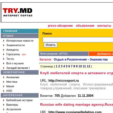
press-обозрение
объявления
контакты
Интересные новости
Знаменитости
Анекдоты
Всего ресурсов : (97721)
Добавить с
Гороскопы
new
Тесты
Каталог
Отдых и Развлечения
Знакомства
:
>
Всё о музыке
1
2
3
4
5
6
7
8
9
10
11
12
Страница: [
]
Загадай желание !
Клуб любителей спорта и активного от
Аномалии
URL:
http://microsport.ru
Мистика
Клуб любителей спорта. Иллюстрированный
Магия
товаров,упражнений, описание тренировок
НЛО
Визитов:
705
Добавлен:
11.11.2004
Библейские истории
Russian wife dating marriage agency.Rus
Вампиры
Астрология
URL:
http://www.russianwifedating.com