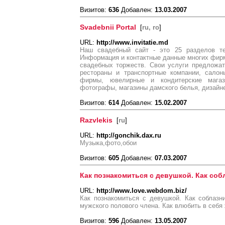
Визитов:
636
Добавлен:
13.03.2007
Svadebnii Portal
[
ru, ro
]
URL:
http://www.invitatie.md
Наш свадебный сайт - это 25 разделов тем
Информация и контактные данные многих фир
свадебных торжеств. Свои услуги предложат
рестораны и транспортные компании, сало
фирмы, ювелирные и кондитерские магаз
фотографы, магазины дамского белья, дизайн
Визитов:
614
Добавлен:
15.02.2007
Razvlekis
[
ru
]
URL:
http://gonchik.dax.ru
Музыка,фото,обои
Визитов:
605
Добавлен:
07.03.2007
Как познакомиться с девушкой. Как соб
URL:
http://www.love.webdom.biz/
Как познакомиться с девушкой. Как соблазн
мужского полового члена. Как влюбить в себя
Визитов:
596
Добавлен:
13.05.2007