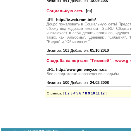
Визитов:
541
Добавлен:
18.09.2007
Социальную сеть
[
ru
]
URL:
http://tv.web-rom.info/
Добро пожаловать в Социальную сеть! Пред
сборку под кодовым именем - SE.RU. Сборка
и включает в себя девять плагинов, идущих
таких, как "Альбомы", "Дневник", "События", "
"Видео" и "Объявления".
Визитов:
503
Добавлен:
05.10.2010
Свадьба на портале "Гименей" - www.gi
URL:
http://www.gimeney.com.ua
Все о подготовке и проведении свадьбы.
Визитов:
500
Добавлен:
24.03.2008
1
2
3
4
5
6
7
8
9
10
11
12
Страница: [
]