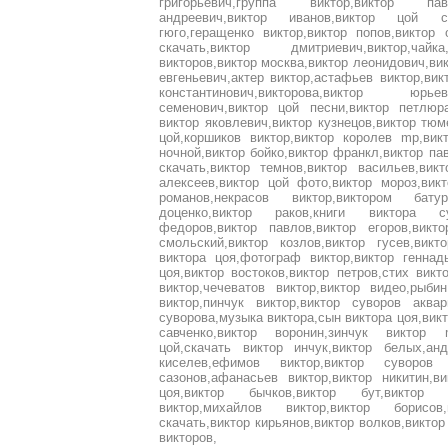
григорьевич,группа виктор,виктор пав
андреевич,виктор иванов,виктор цой с
гюго,геращенко виктор,виктор попов,виктор
скачать,виктор дмитриевич,виктор,чайк
викторов,виктор москва,виктор леонидович,вик
евгеньевич,актер виктор,астафьев виктор,вик
константинович,викторова,виктор юрье
семенович,виктор цой песни,виктор петлюра
виктор яковлевич,виктор кузнецов,виктор тюм
цой,коршиков виктор,виктор королев mp,викт
ночной,виктор бойко,виктор франкл,виктор па
скачать,виктор темнов,виктор васильев,вик
алексеев,виктор цой фото,виктор мороз,викт
романов,некрасов виктор,виктором батур
доценко,виктор раков,книги виктора с
федоров,виктор павлов,виктор егоров,викто
смольский,виктор козлов,виктор гусев,викт
виктора цоя,фотограф виктор,виктор геннад
цоя,виктор востоков,виктор петров,стих викт
виктор,чечеватов виктор,виктор видео,рыби
виктор,пинчук виктор,виктор суворов аква
суворова,музыка виктора,сын виктора цоя,викт
савченко,виктор воронин,зинчук виктор 
цой,скачать виктор инчук,виктор белых,ан
киселев,ефимов виктор,виктор суворов с
сазонов,афанасьев виктор,виктор никитин,в
цоя,виктор бычков,виктор бут,виктор 
виктор,михайлов виктор,виктор борисов
скачать,виктор кирьянов,виктор волков,виктор
викторов,