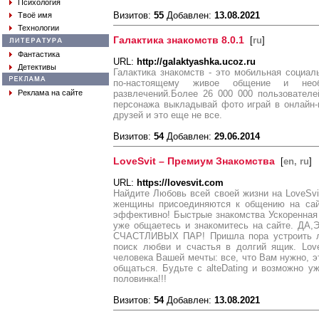
Психология
Визитов:
55
Добавлен:
13.08.2021
Твоё имя
Технологии
Галактика знакомств 8.0.1
[
ru
]
Фантастика
URL:
http://galaktyashka.ucoz.ru
Детективы
Галактика знакомств - это мобильная социаль
по-настоящему живое общение и необ
Реклама на сайте
развлечений.Более 26 000 000 пользователе
персонажа выкладывай фото играй в онлайн-
друзей и это еще не все.
Визитов:
54
Добавлен:
29.06.2014
LoveSvit – Премиум Знакомства
[
en, ru
]
URL:
https://lovesvit.com
Найдите Любовь всей своей жизни на LoveSv
женщины присоединяются к общению на сайт
эффективно! Быстрые знакомства Ускоренная 
уже общаетесь и знакомитесь на сайте. 
СЧАСТЛИВЫХ ПАР! Пришла пора устроить ли
поиск любви и счастья в долгий ящик. Lov
человека Вашей мечты: все, что Вам нужно, эт
общаться. Будьте с alteDating и возможно у
половинка!!!
Визитов:
54
Добавлен:
13.08.2021