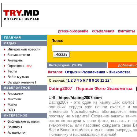
press-обозрение
объявления
контакты
Интересные новости
Знаменитости
Анекдоты
Всего ресурсов : (97719)
Добавить с
Гороскопы
new
Тесты
Каталог
Отдых и Развлечения
Знакомства
:
>
Всё о музыке
1
2
3
4
5
6
7
8
9
10
11
12
Страница: [
]
Загадай желание !
Dating2007 - Первые Фото Знакомства
Аномалии
URL:
https://dating2007.com
Мистика
Dating2007 - это один из наилучших сайтов
Магия
одиноких сердец уже нашли счастье и л
НЛО
мгновение Vipznakomstva обогащается но
поэтому не медлите! Создание анкеты заним
остается загрузить свое фото, попасть в п
Библейские истории
знакомитесь, или пассивно ожидаете свою Вт
Вампиры
Вас и Вашего выбора, а мы в свою очередь, 
Астрология
Половинку и наслаждаться жизнью!