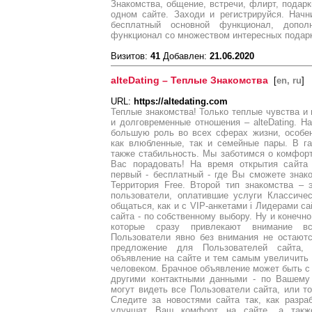
Знакомства, общение, встречи, флирт, подарк
одном сайте. Заходи и регистрируйся. Нач
бесплатный основной функционал, допол
функционал со множеством интересных подар
Визитов:
41
Добавлен:
21.06.2020
alteDating – Теплые Знакомства
[
en, ru
]
URL:
https://altedating.com
Теплые знакомства! Только теплые чувства и 
и долговременные отношения – alteDating. Н
большую роль во всех сферах жизни, особе
как влюбленные, так и семейные пары. В г
также стабильность. Мы заботимся о комфор
Вас порадовать! На время открытия сайта
первый - бесплатный - где Вы сможете знак
Территория Free. Второй тип знакомства – 
пользователи, оплатившие услуги Классиче
общаться, как и с VIP-анкетами і Лидерами са
сайта - по собственному выбору. Ну и конечн
которые сразу привлекают внимание все
Пользователи явно без внимания не остаютс
предложение для Пользователей сайта,
объявление на сайте и тем самым увеличить
человеком. Брачное объявление может быть с т
другими контактными данными - по Вашему
могут видеть все Пользователи сайта, или то
Следите за новостями сайта так, как разра
улучшат Ваш комфорт на сайте, а также