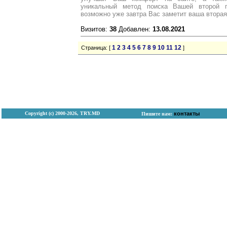
уникальный метод поиска Вашей второй по
возможно уже завтра Вас заметит ваша вторая
Визитов:
38
Добавлен:
13.08.2021
1
2
3
4
5
6
7
8
9
10
11
12
Страница: [
]
Copyright (с) 2000-2026, TRY.MD
контакты
Пишите нам: