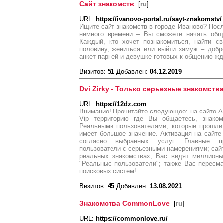
Сайт знакомств
[
ru
]
URL:
https://ivanovo-portal.ru/sayt-znakomstv/
Ищите сайт знакомств в городе Иваново? Пос
немного времени – Вы сможете начать общ
Каждый, кто хочет познакомиться, найти с
половину, жениться или выйти замуж – добр
анкет парней и девушке готовых к общению жд
Визитов:
51
Добавлен:
04.12.2019
Dvi Zirky - Только серьезные знакомств
URL:
https://12dz.com
Внимание! Прочитайте следующее: на сайте Ак
Vip территорию где Вы общаетесь, знаком
Реальными пользователями, которые прошли
имеет большое значение. Активация на сайте 
согласно выбранных услуг. Главные п
пользователи с серьезными намерениями; сай
реальных знакомствах; Вас видят миллионы
"Реальные пользователи"; также Вас пересм
поисковых систем!
Визитов:
45
Добавлен:
13.08.2021
Знакомства CommonLove
[
ru
]
URL:
https://commonlove.ru/