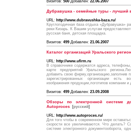
Визитов:
500
Добавлен:
22.06.2007
Дубравушка - семейные туры - лучший
URL:
http://www.dubravushka-baza.ru/
Круглогодичная база отдыха «Дубравушка» р
реки Кизарь. К Вашим услугам предоставляютс
русская баня, детская площадка.
Визитов:
499
Добавлен:
21.06.2007
Каталог организаций Уральского регио
URL:
http://www.ufirm.ru
В справочнике содержатся адреса, телефоны
карте предприятий Уральского региона.Л
добавить свою фирму,организацию,заполнив 
зарегистрированных организации есть в
изображения продукции,логотипов компании и 
Визитов:
499
Добавлен:
23.09.2008
Обзоры по электронной системе до
Autoproces
[
русский
]
URL:
http://www.autoproces.ru/
Для того чтобы в современном мире оставатьс
скорости все увеличиваются. Что делать? С
системе электронного документооборота, од