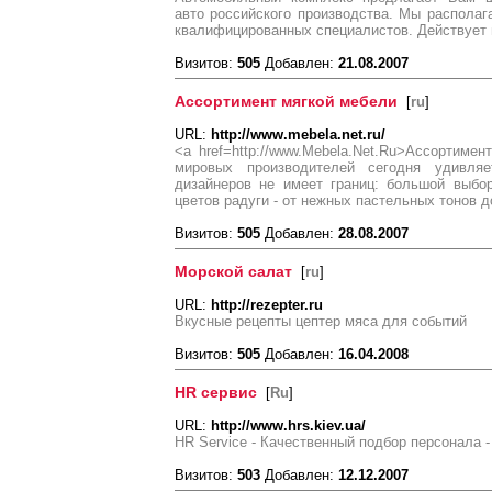
авто российского производства. Мы располаг
квалифицированных специалистов. Действует г
Визитов:
505
Добавлен:
21.08.2007
Ассортимент мягкой мебели
[
ru
]
URL:
http://www.mebela.net.ru/
<a href=http://www.Mebela.Net.Ru>Ассортиме
мировых производителей сегодня удивля
дизайнеров не имеет границ: большой выбо
цветов радуги - от нежных пастельных тонов 
Визитов:
505
Добавлен:
28.08.2007
Морской салат
[
ru
]
URL:
http://rezepter.ru
Вкусные рецепты цептер мяса для событий
Визитов:
505
Добавлен:
16.04.2008
HR сервис
[
Ru
]
URL:
http://www.hrs.kiev.ua/
HR Service - Качественный подбор персонала 
Визитов:
503
Добавлен:
12.12.2007