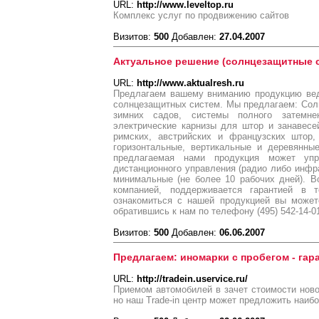
URL:
http://www.leveltop.ru
Комплекс услуг по продвижению сайтов
Визитов:
500
Добавлен:
27.04.2007
Актуальное решение (солнцезащитные 
URL:
http://www.aktualresh.ru
Предлагаем вашему вниманию продукцию вед
солнцезащитных систем. Мы предлагаем: Со
зимних садов, системы полного затемне
электрические карнизы для штор и занавесе
римских, австрийских и французских штор,
горизонтальные, вертикальные и деревянны
предлагаемая нами продукция может уп
дистанционного управления (радио либо инфра
минимальные (не более 10 рабочих дней). В
компанией, поддерживается гарантией в 
ознакомиться с нашей продукцией вы можете
обратившись к нам по телефону (495) 542-14-01
Визитов:
500
Добавлен:
06.06.2007
Предлагаем: иномарки с пробегом - гар
URL:
http://tradein.uservice.ru/
Приемом автомобилей в зачет стоимости ново
но наш Trade-in центр может предложить наи