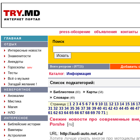
press-обозрение
объявления
контакты
Интересные новости
Знаменитости
Анекдоты
Всего ресурсов : (97721)
Добавить с
Гороскопы
new
Тесты
Каталог
Информация
:
Всё о музыке
Список подкатегорий:
Загадай желание !
»
»
Библиотеки
Карты
(83)
(58)
Аномалии
»
Словари
(49)
Мистика
1
2
3
4
5
6
7
8
9
10
11
12
13
14
15
16
1
Страница: [
Магия
31
32
33
34
35
36
37
38
39
40
41
42
43
44
45
46
47
НЛО
61
62
63
64
65
66
67
68
69
70
71
]
Свежие новости про современные вне
Porshe
[
ru
]
Библейские истории
Вампиры
URL:
http://audi-auto.net.ru/
Астрология
Хотите лучше узнать многое про мотоциклы anv