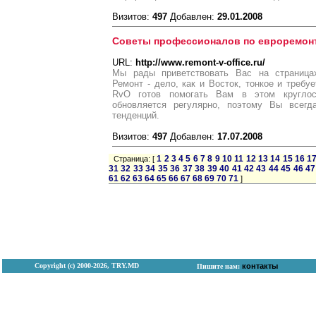
Визитов:
497
Добавлен:
29.01.2008
Советы профессионалов по евроремонт
URL:
http://www.remont-v-office.ru/
Мы рады приветствовать Вас на страница
Ремонт - дело, как и Восток, тонкое и требу
RvO готов помогать Вам в этом круглос
обновляется регулярно, поэтому Вы всег
тенденций.
Визитов:
497
Добавлен:
17.07.2008
1
2
3
4
5
6
7
8
9
10
11
12
13
14
15
16
1
Страница: [
31
32
33
34
35
36
37
38
39
40
41
42
43
44
45
46
47
61
62
63
64
65
66
67
68
69
70
71
]
Copyright (с) 2000-2026, TRY.MD
контакты
Пишите нам: