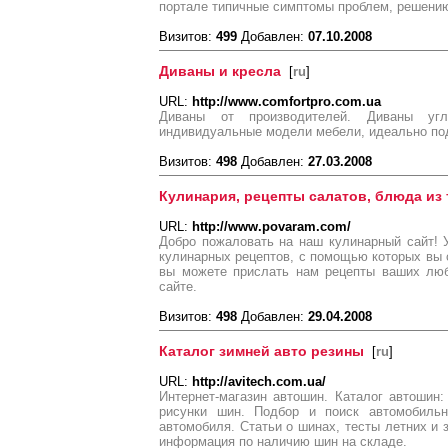
портале типичные симптомы проблем, решению
Визитов:
499
Добавлен:
07.10.2008
Диваны и кресла
[
ru
]
URL:
http://www.comfortpro.com.ua
Диваны от производителей. Диваны у
индивидуальные модели мебели, идеально п
Визитов:
498
Добавлен:
27.03.2008
Кулинария, рецепты салатов, блюда из 
URL:
http://www.povaram.com/
Добро пожаловать на наш кулинарный сайт! 
кулинарных рецептов, с помощью которых вы с
вы можете прислать нам рецепты ваших лю
сайте.
Визитов:
498
Добавлен:
29.04.2008
Каталог зимней авто резины
[
ru
]
URL:
http://avitech.com.ua/
Интернет-магазин автошин. Каталог автошин: 
рисунки шин. Подбор и поиск автомобиль
автомобиля. Статьи о шинах, тесты летних и 
информация по наличию шин на складе.