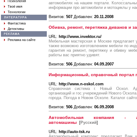
Психология
автомобилях на нашем портале. Колоссальны
Твоё имя
информации про автомобили и мотоциклы у на
Технологии
Визитов:
507
Добавлен:
20.11.2008
Фантастика
Обивка, ремонт, перетяжка диванов и з
Детективы
URL:
http://www.invektor.ru/
Реклама на сайте
Мебельная мастерская в Москве предлагает 
также возможно изготовлением мебели по инд
гарантия на ремонт, перетяжку и обивку меб
работы вас приятно удивят.
Визитов:
506
Добавлен:
04.09.2007
Информационный, справочный портал г
URL:
http://www.n-oskol.com
Справочная система г. Новый Оскол. А
организаций и гос.учереждений Нового Оскола
города. Погода в Новом Осколе. Каталог сайт
Визитов:
506
Добавлен:
06.09.2008
Автомобильная компания - 
автомашины
[
Русский
]
URL:
http://auto-tsk.ru
Автомобильный комплекс предлагает Вам ш