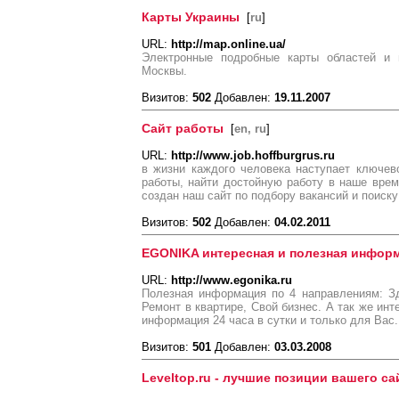
Карты Украины
[
ru
]
URL:
http://map.online.ua/
Электронные подробные карты областей и 
Москвы.
Визитов:
502
Добавлен:
19.11.2007
Сайт работы
[
en, ru
]
URL:
http://www.job.hoffburgrus.ru
в жизни каждого человека наступает ключев
работы, найти достойную работу в наше время
создан наш сайт по подбору вакансий и поиску
Визитов:
502
Добавлен:
04.02.2011
EGONIKA интересная и полезная инфор
URL:
http://www.egonika.ru
Полезная информация по 4 направлениям: Зд
Ремонт в квартире, Свой бизнес. А так же инт
информация 24 часа в сутки и только для Вас.
Визитов:
501
Добавлен:
03.03.2008
Leveltop.ru - лучшие позиции вашего са