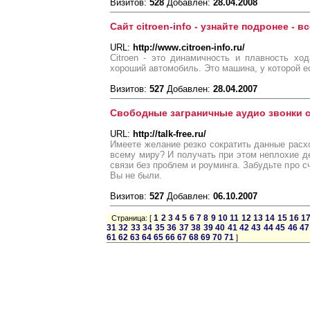
Визитов:
528
Добавлен:
28.04.2008
Сайт citroen-info - узнайте подронее - в
URL:
http://www.citroen-info.ru/
Citroen - это динамичность и плавность хо
хороший автомобиль. Это машина, у которой е
Визитов:
527
Добавлен:
28.04.2007
Свободные заграничные аудио звонки 
URL:
http://talk-free.ru/
Имеете желание резко сократить данные расх
всему миру? И получать при этом неплохие де
связи без проблем и роуминга. Забудьте про с
Вы не были.
Визитов:
527
Добавлен:
06.10.2007
1
2
3
4
5
6
7
8
9
10
11
12
13
14
15
16
1
Страница: [
31
32
33
34
35
36
37
38
39
40
41
42
43
44
45
46
47
61
62
63
64
65
66
67
68
69
70
71
]