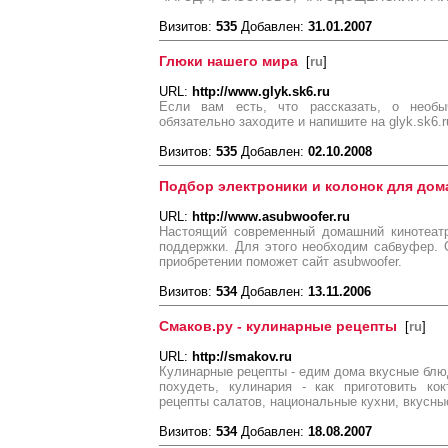
Визитов:
535
Добавлен:
31.01.2007
Глюки нашего мира
[
ru
]
URL:
http://www.glyk.sk6.ru
Если вам есть, что рассказать, о необ
обязательно заходите и напишите на glyk.sk6.r
Визитов:
535
Добавлен:
02.10.2008
Подбор электроники и колонок для дом
URL:
http://www.asubwoofer.ru
Настоящий современный домашний кинотеатр
поддержки. Для этого необходим сабвуфер. 
приобретении поможет сайт asubwoofer.
Визитов:
534
Добавлен:
13.11.2006
Смаков.ру - кулинарные рецепты
[
ru
]
URL:
http://smakov.ru
Кулинарные рецепты - едим дома вкусные блюд
похудеть, кулинария - как приготовить ко
рецепты салатов, национальные кухни, вкусны
Визитов:
534
Добавлен:
18.08.2007