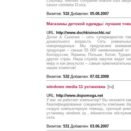
Chisinau). Membrii companiei noastre sunt despon
tuturor cerintelor D-stra.
Визитов:
532
Добавлен:
05.08.2007
Магазины детской одежды: лучшие то
URL:
http://www.dochkisinochki.ru/
Дочки & Сыночки – сеть супермаркетов то
дошкольного возраста. Сеть уникальн
новорожденных. Мы предлагаем внимани
продукции – свыше 55 000 наименований от 
Белоруссии, Украины, Польши, Китая, Турции
других стран. Наша служба закупок ведет н
миру и как результат – самые привлекательн
наших клиентов!
Визитов:
532
Добавлен:
07.02.2008
windows media 11 установка
[
ru
]
URL:
http://www.dopomoga.net
У вас не работает компьютер? Вы незнаете ка
Квалифицированые специалисты компании dop
скорую компьютерную помощь, срочный ремо
установку windows xp , абонентское обслужив
сети.
Визитов:
531
Добавлен:
03.06.2007