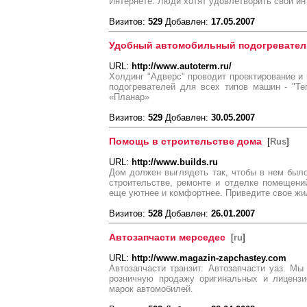
Интернете. Люди хотят удовлетворить свой ин
Визитов:
529
Добавлен:
17.05.2007
Удобный автомобильный подогревател
URL:
http://www.autoterm.ru/
Холдинг "Адверс" проводит проектирование и
подогревателей для всех типов машин - "Те
«Планар»
Визитов:
529
Добавлен:
30.05.2007
Помощь в строительстве дома
[
Rus
]
URL:
http://www.builds.ru
Дом должен выглядеть так, чтобы в нем был
строительстве, ремонте и отделке помещени
еще уютнее и комфортнее. Приведите свое жил
Визитов:
528
Добавлен:
26.01.2007
Автозапчасти мерседес
[
ru
]
URL:
http://www.magazin-zapchastey.com
Автозапчасти транзит. Автозапчасти уаз. М
розничную продажу оригинальных и лиценз
марок автомобилей.