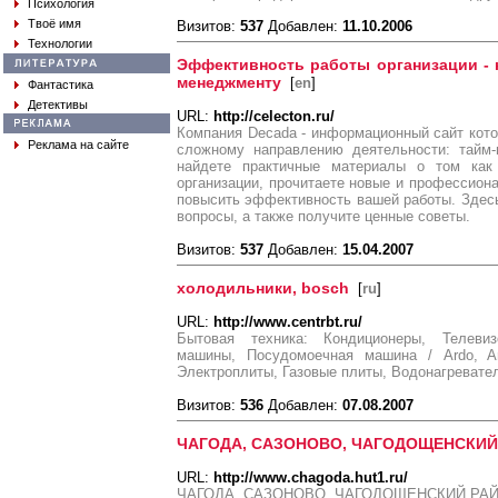
Психология
Твоё имя
Визитов:
537
Добавлен:
11.10.2006
Технологии
Эффективность работы организации - 
менеджменту
[
en
]
Фантастика
Детективы
URL:
http://celecton.ru/
Компания Decada - информационный сайт кот
Реклама на сайте
сложному направлению деятельности: тайм
найдете практичные материалы о том как
организации, прочитаете новые и профессиона
повысить эффективность вашей работы. Здесь
вопросы, а также получите ценные советы.
Визитов:
537
Добавлен:
15.04.2007
холодильники, bosch
[
ru
]
URL:
http://www.centrbt.ru/
Бытовая техника: Кондиционеры, Телеви
машины, Посудомоечная машина / Ardo, Aris
Электроплиты, Газовые плиты, Водонагревател
Визитов:
536
Добавлен:
07.08.2007
ЧАГОДА, САЗОНОВО, ЧАГОДОЩЕНСКИЙ
URL:
http://www.chagoda.hut1.ru/
ЧАГОДА, САЗОНОВО, ЧАГОДОЩЕНСКИЙ РА