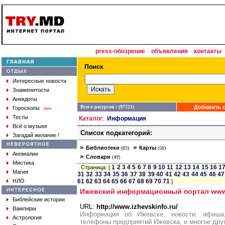
press-обозрение
объявления
контакты
Интересные новости
Знаменитости
Анекдоты
Всего ресурсов : (97721)
Добавить с
Гороскопы
new
Тесты
Каталог
Информация
:
Всё о музыке
Список подкатегорий:
Загадай желание !
»
»
Библиотеки
Карты
(83)
(58)
Аномалии
»
Словари
(49)
Мистика
1
2
3
4
5
6
7
8
9
10
11
12
13
14
15
16
1
Страница: [
Магия
31
32
33
34
35
36
37
38
39
40
41
42
43
44
45
46
47
НЛО
61
62
63
64
65
66
67
68
69
70
71
]
Ижевский информационный портал www.
Библейские истории
URL:
http://www.izhevskinfo.ru/
Вампиры
Информация об Ижевске, новости, афиша
Астрология
телефоны предприятий Ижевска, и многое друг