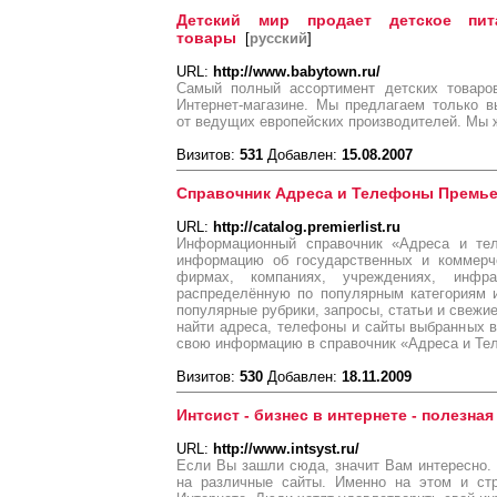
Детский мир продает детское пит
товары
[
русский
]
URL:
http://www.babytown.ru/
Самый полный ассортимент детских товаро
Интернет-магазине. Мы предлагаем только в
от ведущих европейских производителей. Мы 
Визитов:
531
Добавлен:
15.08.2007
Справочник Адреса и Телефоны Премье
URL:
http://catalog.premierlist.ru
Информационный справочник «Адреса и те
информацию об государственных и коммерче
фирмах, компаниях, учреждениях, инфра
распределённую по популярным категориям 
популярные рубрики, запросы, статьи и свежи
найти адреса, телефоны и сайты выбранных 
свою информацию в справочник «Адреса и Те
Визитов:
530
Добавлен:
18.11.2009
Интсист - бизнес в интернете - полезн
URL:
http://www.intsyst.ru/
Если Вы зашли сюда, значит Вам интересно.
на различные сайты. Именно на этом и стр