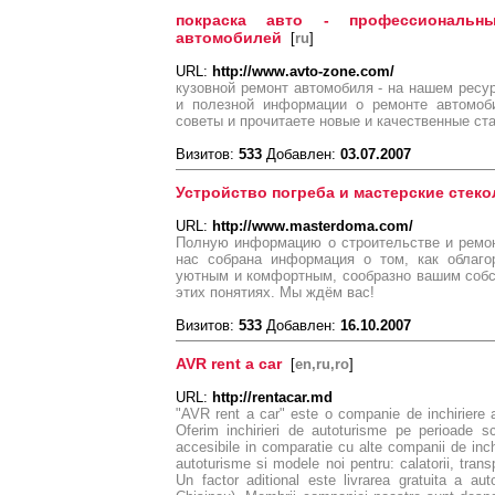
покраска авто - профессиональн
автомобилей
[
ru
]
URL:
http://www.avto-zone.com/
кузовной ремонт автомобиля - на нашем ресу
и полезной информации о ремонте автомоб
советы и прочитаете новые и качественные ст
Визитов:
533
Добавлен:
03.07.2007
Устройство погреба и мастерские стек
URL:
http://www.masterdoma.com/
Полную информацию о строительстве и ремон
нас собрана информация о том, как облаго
уютным и комфортным, сообразно вашим соб
этих понятиях. Мы ждём вас!
Визитов:
533
Добавлен:
16.10.2007
AVR rent a car
[
en,ru,ro
]
URL:
http://rentacar.md
"AVR rent a car" este o companie de inchiriere a
Oferim inchirieri de autoturisme pe perioade sc
accesibile in comparatie cu alte companii de inch
autoturisme si modele noi pentru: calatorii, trans
Un factor aditional este livrarea gratuita a auto