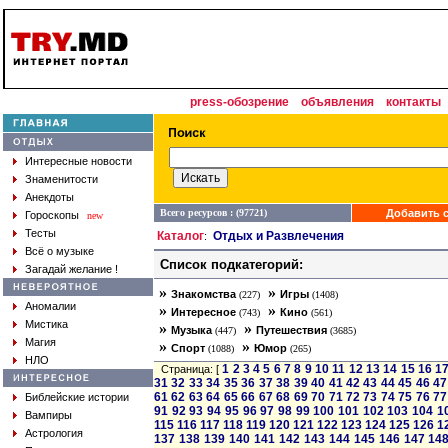
press-обозрение
объявления
контакты
Интересные новости
Знаменитости
Анекдоты
Всего ресурсов : (97721)
Добавить с
Гороскопы
new
Тесты
Каталог
Отдых и Развлечения
:
Всё о музыке
Список подкатегорий:
Загадай желание !
»
»
Знакомства
Игры
(227)
(1408)
Аномалии
»
»
Интересное
Кино
(743)
(561)
Мистика
»
»
Музыка
Путешествия
(447)
(3685)
Магия
»
»
Спорт
Юмор
(1088)
(265)
НЛО
1
2
3
4
5
6
7
8
9
10
11
12
13
14
15
16
1
Страница: [
31
32
33
34
35
36
37
38
39
40
41
42
43
44
45
46
47
61
62
63
64
65
66
67
68
69
70
71
72
73
74
75
76
77
Библейские истории
91
92
93
94
95
96
97
98
99
100
101
102
103
104
1
Вампиры
115
116
117
118
119
120
121
122
123
124
125
126
1
Астрология
137
138
139
140
141
142
143
144
145
146
147
14