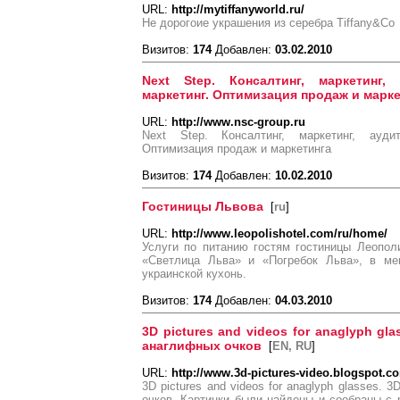
URL:
http://mytiffanyworld.ru/
Не дорогоие украшения из серебра Tiffany&Co
Визитов:
174
Добавлен:
03.02.2010
Next Step. Консалтинг, маркетинг, 
маркетинг. Оптимизация продаж и марке
URL:
http://www.nsc-group.ru
Next Step. Консалтинг, маркетинг, аудит
Оптимизация продаж и маркетинга
Визитов:
174
Добавлен:
10.02.2010
Гостиницы Львова
[
ru
]
URL:
http://www.leopolishotel.com/ru/home/
Услуги по питанию гостям гостиницы Леопол
«Светлица Льва» и «Погребок Льва», в ме
украинской кухонь.
Визитов:
174
Добавлен:
04.03.2010
3D pictures and videos for anaglyph gl
анаглифных очков
[
EN, RU
]
URL:
http://www.3d-pictures-video.blogspot.c
3D pictures and videos for anaglyph glasses.
очков. Картинки были найдены и сообраны с р