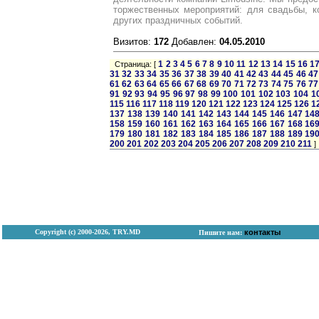
торжественных мероприятий: для свадьбы, к
других праздничных событий.
Визитов:
172
Добавлен:
04.05.2010
1
2
3
4
5
6
7
8
9
10
11
12
13
14
15
16
1
Страница: [
31
32
33
34
35
36
37
38
39
40
41
42
43
44
45
46
47
61
62
63
64
65
66
67
68
69
70
71
72
73
74
75
76
77
91
92
93
94
95
96
97
98
99
100
101
102
103
104
1
115
116
117
118
119
120
121
122
123
124
125
126
1
137
138
139
140
141
142
143
144
145
146
147
14
158
159
160
161
162
163
164
165
166
167
168
16
179
180
181
182
183
184
185
186
187
188
189
19
200
201
202
203
204
205
206
207
208
209
210
211
]
Copyright (с) 2000-2026, TRY.MD
контакты
Пишите нам: