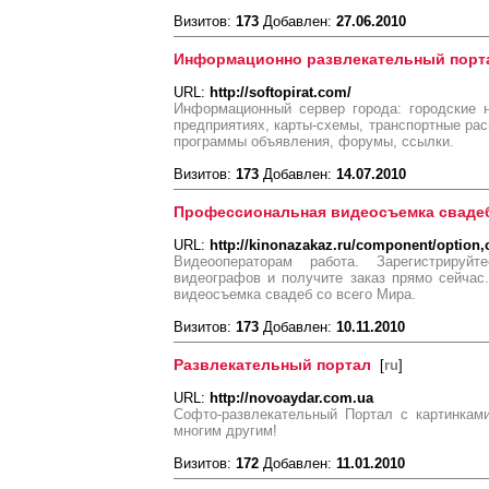
Визитов:
173
Добавлен:
27.06.2010
Информационно развлекательный порт
URL:
http://softopirat.com/
Информационный сервер города: городские 
предприятиях, карты-схемы, транспортные рас
программы объявления, форумы, ссылки.
Визитов:
173
Добавлен:
14.07.2010
Профессиональная видеосъемка сваде
URL:
http://kinonazakaz.ru/component/option
Видеооператорам работа. Зарегистрируй
видеографов и получите заказ прямо сейчас.
видеосъемка свадеб со всего Мира.
Визитов:
173
Добавлен:
10.11.2010
Развлекательный портал
[
ru
]
URL:
http://novoaydar.com.ua
Софто-развлекательный Портал с картинками
многим другим!
Визитов:
172
Добавлен:
11.01.2010