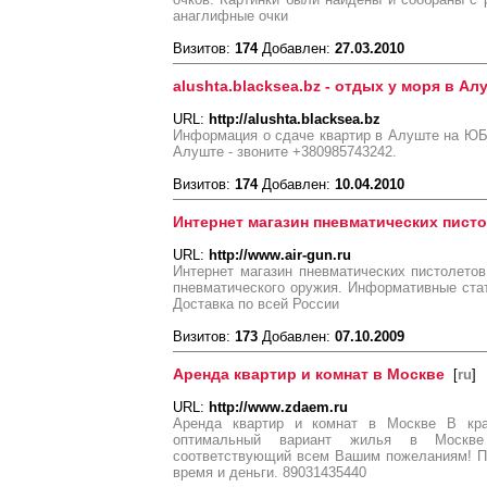
анаглифные очки
Визитов:
174
Добавлен:
27.03.2010
alushta.blacksea.bz - отдых у моря в А
URL:
http://alushta.blacksea.bz
Информация о сдаче квартир в Алуште на ЮБ
Алуште - звоните +380985743242.
Визитов:
174
Добавлен:
10.04.2010
Интернет магазин пневматических пист
URL:
http://www.air-gun.ru
Интернет магазин пневматических пистолето
пневматического оружия. Информативные ста
Доставка по всей России
Визитов:
173
Добавлен:
07.10.2009
Аренда квартир и комнат в Москве
[
ru
]
URL:
http://www.zdaem.ru
Аренда квартир и комнат в Москве В кр
оптимальный вариант жилья в Москве
соответствующий всем Вашим пожеланиям! П
время и деньги. 89031435440