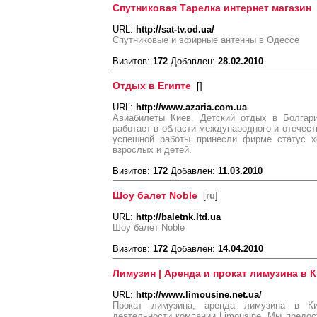
Спутниковая Тарелка интернет магазин
URL:
http://sat-tv.od.ua/
Спутниковые и эфирные антенны в Одессе
Визитов:
172
Добавлен:
28.02.2010
Отдых в Египте
[
]
URL:
http://www.azaria.com.ua
Авиабилеты Киев. Детский отдых в Болгари
работает в области международного и отечеств
успешной работы принесли фирме статус х
взрослых и детей.
Визитов:
172
Добавлен:
11.03.2010
Шоу балет Noble
[
ru
]
URL:
http://baletnk.ltd.ua
Шоу балет Noble
Визитов:
172
Добавлен:
14.04.2010
Лимузин | Аренда и прокат лимузина в К
URL:
http://www.limousine.net.ua/
Прокат лимузина, аренда лимузина в К
деятельности компании Limousine. Мы предо