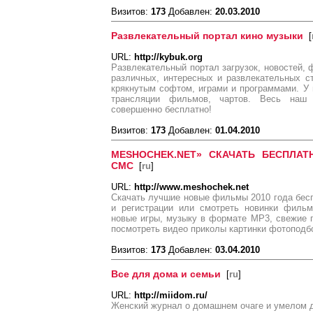
Визитов:
173
Добавлен:
20.03.2010
Развлекательный портал кино музыки
[
URL:
http://kybuk.org
Развлекательный портал загрузок, новостей, 
различных, интересных и развлекательных с
крякнутым софтом, играми и программами. У
трансляции фильмов, чартов. Весь наш 
совершенно бесплатно!
Визитов:
173
Добавлен:
01.04.2010
MESHOCHEK.NET» СКАЧАТЬ БЕСПЛАТ
СМС
[
ru
]
URL:
http://www.meshochek.net
Скачать лучшие новые фильмы 2010 года бесп
и регистрации или смотреть новинки фильм
новые игры, музыку в формате MP3, свежие 
посмотреть видео приколы картинки фотоподбо
Визитов:
173
Добавлен:
03.04.2010
Все для дома и семьи
[
ru
]
URL:
http://miidom.ru/
Женский журнал о домашнем очаге и умелом 