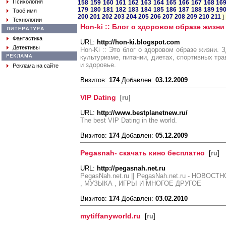
Психология
158
159
160
161
162
163
164
165
166
167
168
16
179
180
181
182
183
184
185
186
187
188
189
19
Твоё имя
200
201
202
203
204
205
206
207
208
209
210
211
]
Технологии
Hon-ki :: Блог о здоровом образе жизни
Фантастика
URL:
http://hon-ki.blogspot.com
Детективы
Hon-Ki :: Это блог о здоровом образе жизни. 
культуризме, питании, диетах, спортивных тра
и здоровье.
Реклама на сайте
Визитов:
174
Добавлен:
03.12.2009
VIP Dating
[
ru
]
URL:
http://www.bestplanetnew.ru/
The best VIP Dating in the world.
Визитов:
174
Добавлен:
05.12.2009
Pegasnah- скачать кино бесплатно
[
ru
]
URL:
http://pegasnah.net.ru
PegasNah.net.ru || PegasNah.net.ru - НОВ
, МУЗЫКА , ИГРЫ И МНОГОЕ ДРУГОЕ
Визитов:
174
Добавлен:
03.02.2010
mytiffanyworld.ru
[
ru
]