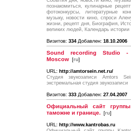
События дня, новости кино, Музыка,
познакомиться, кулинарные рецеп
фотоконкурсы, литературные кон
музыку, новости кино, спроси Але
жизни, рецепт дня, Биография, Ист
великих людей, Календарь истории
Визитов:
334
Добавлен:
18.10.2006
Sound recording Studio -
Moscow
[
ru
]
URL:
http://amtorsein.net.ru/
Студия звукозаписи Amtors S
экстремальная студия звукозаписи
Визитов:
333
Добавлен:
27.04.2007
Официальный сайт группы
таможне и границе.
[
ru
]
URL:
http://www.kantrobas.ru
Официальный сайт группы Kantr