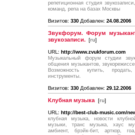
репетиционная студия звукозаписи
команд, репа на базах Москвы
Визитов:
330
Добавлен:
24.08.2006
Звукфорум. Форум музыкант
звукозаписи.
[
ru
]
URL:
http://www.zvukforum.com
Музыкальный форум студии зву
общения музыкантов, звукорежиссе
Возможность купить, продать
инструменты.
Визитов:
330
Добавлен:
29.12.2006
Клубная музыка
[
ru
]
URL:
http://best-club-music.com/ne
клубная музыка, новости клубно
музыки, транс музыка, хаус му
амбиент, брэйк-бит, арткор, го