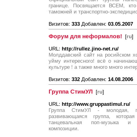
границе. Посвящается ВСЕМ, кто
таможней и транспортно-экспедици
Визитов:
333
Добавлен:
03.05.2007
Форум для неформалов!
[
ru
]
URL:
http://rullez.jino-net.ru/
Молддавский сайт на росийском хо
уйму интересного! всё о начинающ
культуре ! а также много много инте
Визитов:
332
Добавлен:
14.08.2006
Группа СтимУЛ
[
ru
]
URL:
http://www.gruppastimul.ru/
Группа СтимУЛ - молодая, п
развивающаяся группа, котор
танцевальная поп-музыка и 
композиции.