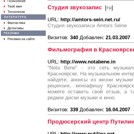
Психология
Студия звукозапис
Твоё имя
[
ru
]
Технологии
URL:
http://amtors-sein.net.ru/
Фантастика
Студия звукозаписи Amtors Seine
Детективы
Визитов:
340
Добавлен:
21.03.2007
Реклама на сайте
Фильмография в Красноярск
URL:
http://www.notabene.in
"Nota Bene" - это сеть музыкал
Красноярске. На музыкальном интерн
найдете, анонсы из жизни музыки 
рецензии, киноафишу Краснояр
можете оставить свой отзыв, а т
редкие диски музыки и кино.
Визитов:
339
Добавлен:
16.04.2007
Продюсерский центр Путили
URL:
http://www.putilina.net