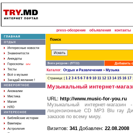
press-обозрение
объявления
контакты
Интересные новости
Знаменитости
Анекдоты
Всего ресурсов : (97722)
Добавить с
Гороскопы
new
Тесты
Каталог
Отдых и Развлечения
Музыка
:
>
Всё о музыке
1
2
3
4
5
6
7
8
9
10
11
12
13
14
15
16
17
Страница: [
Загадай желание !
Музыкальный интернет-магаз
Аномалии
Мистика
URL:
http://www.music-for-you.ru
Магия
Музыкальный интернет-магазин -
НЛО
лицензионные CD MP3 Blu ray Дис
заказов по всему миру.
Библейские истории
Вампиры
Визитов:
341
Добавлен:
22.08.2008
Астрология