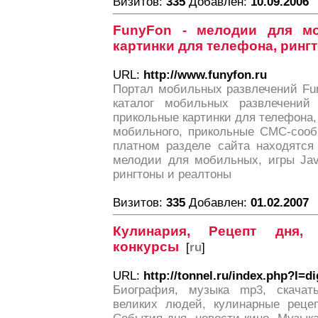
Визитов:
335
Добавлен:
10.09.2006
FunyFon - мелодии для мо
картинки для телефона, ринг
URL:
http://www.funyfon.ru
Портал мобильных развлечений Fu
каталог мобильных развлечений
прикольные картинки для телефона,
мобильного, прикольные СМС-сооб
платном разделе сайта находятся
мелодии для мобильных, игры Jav
рингтоны и реалтоны
Визитов:
335
Добавлен:
01.02.2007
Кулинария, Рецепт дня, 
конкурсы
[
ru
]
URL:
http://tonnel.ru/index.php?l=di
Биография, музыка mp3, скачат
великих людей, кулинарные рецеп