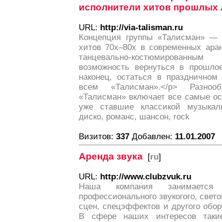
исполнители хитов прошлых 
URL:
http://via-talisman.ru
Концепция группы «Талисман» — 
хитов 70х–80х в современных ара
танцевально-костюмированны
возможность вернуться в прошлое
наконец, остаться в праздничном
всем «Талисман».</p> Разноо
«Талисман» включает все самые ос
уже ставшие классикой музыкаль
диско, романс, шансон, rock
Визитов:
337
Добавлен:
11.01.2007
Аренда звука
[
ru
]
URL:
http://www.clubzvuk.ru
Наша компания занимается
профессионального звукогого, свето
сцен, спецэффектов и другого обо
В сфере наших интересов таки