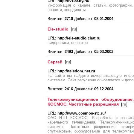
URL:
http://tv100.by.ru/
Информация о канале, статьи, фотографии,
новости, координаты.
Визитов:
2710
Добавлен:
08.01.2004
Ele-studio
[
ru
]
URL:
http://ele-studio.chat.ru
видеролики, оператор
Визитов:
2493
Добавлен:
05.03.2003
Сергей
[
ru
]
URL:
http://teledom.net.ru
На сайте вы найдете исчерпывающую инфо
системам. Сайт регулярно обновляется и доп
Визитов:
2416
Добавлен:
09.12.2004
Телекоммуникационное оборудование
КОСМОС. Частотные разрешения
[
ru
]
URL:
http://www.cosmos-stc.ru/
ОАО НТЦ КОСМОС. Разработка и развитие
кабельного телевидения. Телекоммуникаци
системы. Частотные разрешения, измери
спутниковые, оборудование для телекомпан