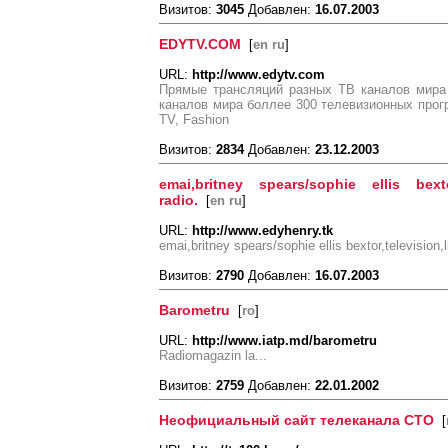
Визитов:
3045
Добавлен:
16.07.2003
EDYTV.COM
[
en ru
]
URL:
http://www.edytv.com
Прямые трансляций разных ТВ каналов мира
каналов мира боллее 300 телевизионных прогр
TV, Fashion
Визитов:
2834
Добавлен:
23.12.2003
emai,britney spears/sophie ellis bextor,
radio.
[
en ru
]
URL:
http://www.edyhenry.tk
emai,britney spears/sophie ellis bextor,television,l
Визитов:
2790
Добавлен:
16.07.2003
Barometru
[
ro
]
URL:
http://www.iatp.md/barometru
Radiomagazin la...
Визитов:
2759
Добавлен:
22.01.2002
Неофициальный сайт телеканала СТО
[