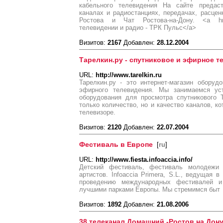
кабельного телевидения На сайте предас
каналах и радиостанциях, передачах, расце
Ростова и Чат Ростова-на-Дону. <a href=
телевидении и радио - ТРК Пульс</a>
Визитов:
2167
Добавлен:
28.12.2004
Тарелкин.ру - спутниковое и эфирное т
URL:
http://www.tarelkin.ru
Тарелкин.ру - это интернет-магазин оборуд
эфирного телевидения. Мы занимаемся уст
оборудования для просмотра спутникового
только количество, но и качество каналов, к
телевизоре.
Визитов:
2120
Добавлен:
22.07.2004
Фестиваль в Европе
[
ru
]
URL:
http://www.fiesta.infoaccia.info/
Детский фестиваль, фестиваль молодежи
артистов. Infoaccia Primera, S.L., ведущая 
проведению международных фестивалей и
лучшими парками Европы. Мы стремимся быт
Визитов:
1892
Добавлен:
21.08.2006
38 телеканал Домашний -Ростов на Дону