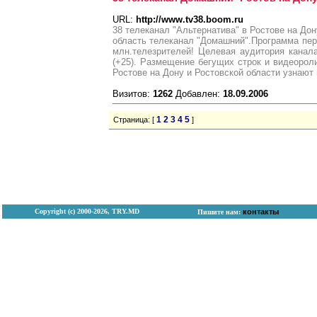
URL:
http://www.tv38.boom.ru
38 телеканал "Альтернатива" в Ростове на Дон
область телеканал "Домашний".Программа пере
млн.телезрителей! Целевая аудитория кана
(+25). Размещение бегущих строк и видеорол
Ростове на Дону и Ростовской области узнают 
Визитов:
1262
Добавлен:
18.09.2006
1
2
3
4
5
Страница: [
]
Copyright (с) 2000-2026, TRY.MD
контакты
Пишите нам: