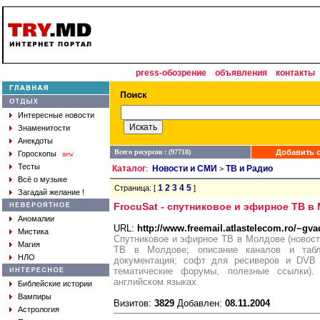
press-обозрение
объявления
контакты
Интересные новости
Знаменитости
Анекдоты
Всего ресурсов : (97718)
Добавить с
Гороскопы
new
Тесты
Каталог
Новости и СМИ
ТВ и Радио
:
>
Всё о музыке
1
2
3
4
5
Страница: [
]
Загадай желание !
FrocuSat - cпутниковое и эфирное ТВ в
Аномалии
URL:
http://www.freemail.atlastelecom.ro/~gv
Мистика
Спутниковое и эфирное ТВ в Молдове (новос
Магия
ТВ в Молдове; описание каналов и табл
НЛО
документация; софт для ресиверов и DVB P
тематические форумы, полезные ссылки)
английском языках.
Библейские истории
Вампиры
Визитов:
3829
Добавлен:
08.11.2004
Астрология