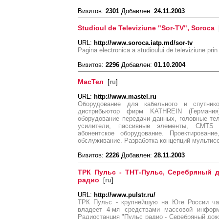
Визитов:
2301
Добавлен:
24.11.2003
Studioul de Televiziune "Sor-TV", Soroca
URL:
http://www.soroca.iatp.md/sor-tv
Pagina electronica a studioului de televiziune pri
Визитов:
2296
Добавлен:
01.10.2004
МасТел
[
ru
]
URL:
http://www.mastel.ru
Оборудование для кабельного и спутник
дистрибьютор фирм KATHREIN (Германи
оборудование передачи данных, головные те
усилители, пассивные элементы, CMTS
абонентское оборудование. Проектировани
обслуживание. Разработка концепций мультисе
Визитов:
2226
Добавлен:
28.11.2003
ТРК Пульс - ТНТ-Пульс, Серебряный д
радио
[
ru
]
URL:
http://www.pulstr.ru/
ТРК Пульс - крупнейшую на Юге России час
владеет 4-мя средствами массовой информ
Радиостанция "Пульс радио - Серебряный дожд