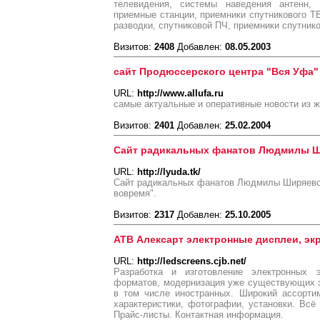
телевидения, системы наведения антенн,
приемные станции, приемники спутникового Т
разводки, спутниковой ПЧ, приемники спутник
Визитов:
2408
Добавлен:
08.05.2003
сайт Продюссерского центра "Вся Уфа"
URL:
http://www.allufa.ru
самые актуальные и оперативные новости из 
Визитов:
2401
Добавлен:
25.02.2004
Сайт радикальных фанатов Людмилы 
URL:
http://lyuda.tk/
Сайт радикальных фанатов Людмилы Ширяевой.
вовремя".
Визитов:
2317
Добавлен:
25.10.2005
АТВ Алексарт электронные дисплеи, эк
URL:
http://ledscreens.cjb.net/
Разработка и изготовление электронных э
форматов, модернизация уже существующих э
в том числе иностранных. Широкий ассортим
характеристики, фотографии, установки. Всё 
Прайс-листы. Контактная информация.