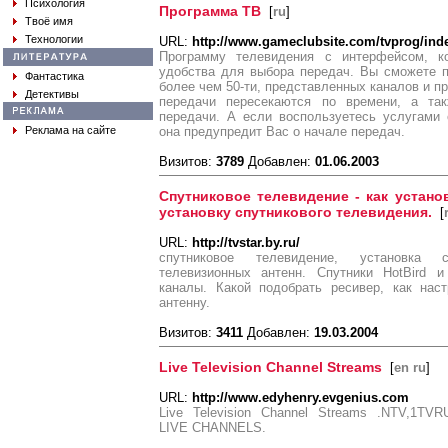
Психология
Программа ТВ
[
ru
]
Твоё имя
Технологии
URL:
http://www.gameclubsite.com/tvprog/ind
Программу телевидения с интерфейсом, ко
удобства для выбора передач. Вы сможете 
Фантастика
более чем 50-ти, представленных каналов и пр
Детективы
передачи пересекаются по времени, а та
передачи. А если воспользуетесь услугами 
Реклама на сайте
она предупредит Вас о начале передач.
Визитов:
3789
Добавлен:
01.06.2003
Спутниковое телевидение - как устано
установку спутникового телевидения.
[
URL:
http://tvstar.by.ru/
спутниковое телевидение, установка с
телевизионных антенн. Спутники HotBird и
каналы. Какой подобрать ресивер, как наст
антенну.
Визитов:
3411
Добавлен:
19.03.2004
Live Television Channel Streams
[
en ru
]
URL:
http://www.edyhenry.evgenius.com
Live Television Channel Streams .NTV,1T
LIVE CHANNELS.