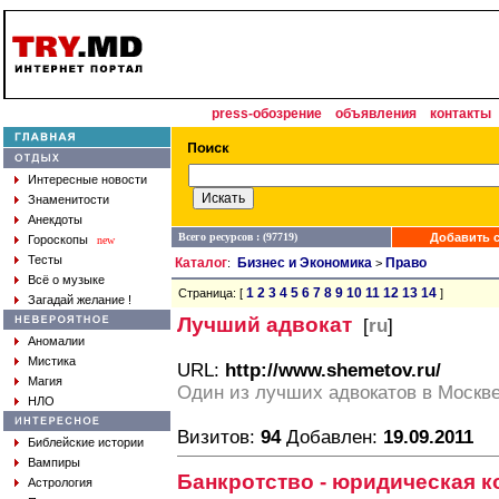
press-обозрение
объявления
контакты
Интересные новости
Знаменитости
Анекдоты
Всего ресурсов : (97719)
Добавить с
Гороскопы
new
Тесты
Каталог
Бизнес и Экономика
Право
:
>
Всё о музыке
1
2
3
4
5
6
7
8
9
10
11
12
13
14
Страница: [
]
Загадай желание !
Лучший адвокат
[
ru
]
Аномалии
Мистика
URL:
http://www.shemetov.ru/
Магия
Один из лучших адвокатов в Москв
НЛО
Визитов:
94
Добавлен:
19.09.2011
Библейские истории
Вампиры
Банкротство - юридическая к
Астрология