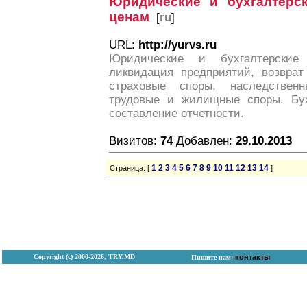
Юридические и бухгалтерс
ценам
[
ru
]
URL:
http://yurvs.ru
Юридические и бухгалтерские
ликвидация предприятий, возврат
страховые споры, наследстве
трудовые и жилищные споры. Бух
составление отчетности.
Визитов:
74
Добавлен:
29.10.2013
1
2
3
4
5
6
7
8
9
10
11
12
13
14
Страница: [
]
Copyright (с) 2000-2026, TRY.MD
контакты
Пишите нам: