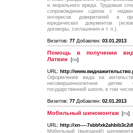
и морального вреда. Трудовые спо
сопровождение сделок с недви
интересов доверителей в орг
юридических документов (иско
договоры, соглашения и т. п.).
Визитов:
77
Добавлен:
03.01.2013
Помощь в получении вид
Латвии
[
ru
]
URL:
http://www.виднажительство
Оформление вида на жительст
несовершеннолетним детям
государственной школе, в том числе
Визитов:
77
Добавлен:
02.01.2013
Мобильный шиномонтаж
[
ru
]
URL:
http://xn----7sbbfxk2ahbib3c2d
Мобильный (выездной) шиномонта