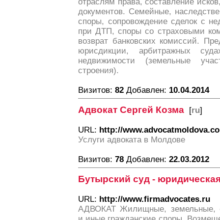
отраслям права, составление исков,
документов. Семейные, наследств
споры, сопровождение сделок с н
при ДТП, споры со страховыми ко
возврат банковских комиссий. Пр
юрисдикции, арбитражных суда
недвижимости (земельные уча
строения).
Визитов:
82
Добавлен:
10.04.2014
Адвокат Сергей Козма
[
ru
]
URL:
http://www.advocatmoldova.c
Услуги адвоката в Молдове
Визитов:
78
Добавлен:
22.03.2012
Бутырский суд - юридическа
URL:
http://www.firmadvocates.ru
АДВОКАТ Жилищные, земельные, с
и иные гражданские споры. Возмещ