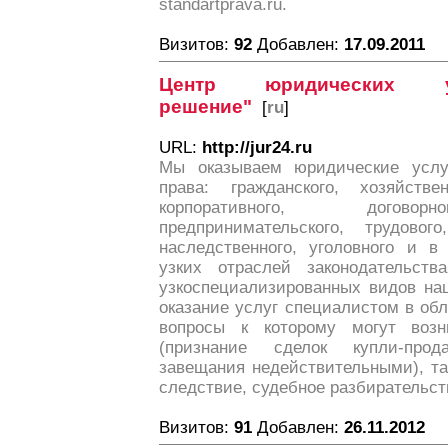
standartprava.ru.
Визитов:
92
Добавлен:
17.09.2011
Центр юридических у
решение"
[
ru
]
URL:
http://jur24.ru
Мы оказываем юридические услу
права: гражданского, хозяйствен
корпоративного, договорн
предпринимательского, трудовог
наследственного, уголовного и в
узких отраслей законодательств
узкоспециализированных видов на
оказание услуг специалистом в об
вопросы к которому могут возн
(признание сделок купли-прод
завещания недействительными), та
следствие, судебное разбирательст
Визитов:
91
Добавлен:
26.11.2012