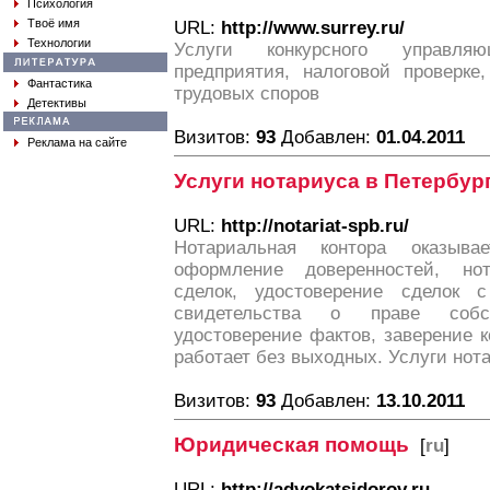
Психология
Твоё имя
URL:
http://www.surrey.ru/
Технологии
Услуги конкурсного управля
предприятия, налоговой проверке
Фантастика
трудовых споров
Детективы
Визитов:
93
Добавлен:
01.04.2011
Реклама на сайте
Услуги нотариуса в Петербур
URL:
http://notariat-spb.ru/
Нотариальная контора оказыва
оформление доверенностей, нот
сделок, удостоверение сделок 
свидетельства о праве собст
удостоверение фактов, заверение 
работает без выходных. Услуги нота
Визитов:
93
Добавлен:
13.10.2011
Юридическая помощь
[
ru
]
URL:
http://advokatsidorov.ru