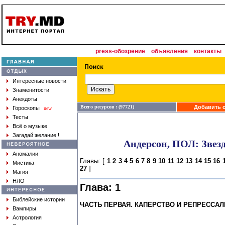
press-обозрение
объявления
контакты
Интересные новости
Знаменитости
Анекдоты
Всего ресурсов : (97721)
Добавить с
Гороскопы
new
Тесты
Всё о музыке
Загадай желание !
Андерсон, ПОЛ: Звез
Аномалии
Главы: [
1
2
3
4
5
6
7
8
9
10
11
12
13
14
15
16
Мистика
27
]
Магия
НЛО
Глава: 1
Библейские истории
ЧАСТЬ ПЕРВАЯ. КАПЕРСТВО И РЕПРЕССАЛ
Вампиры
Астрология