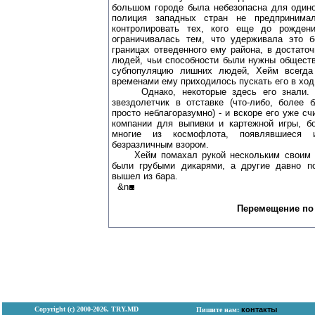
большом городе была небезопасна для одино
полиция западных стран не предпринимал
контролировать тех, кого еще до рожден
ограничивалась тем, что удерживала это 
границах отведенного ему района, в достато
людей, чьи способности были нужны обществ
субпопуляцию лишних людей, Хейм всегда
временами ему приходилось пускать его в ход
Однако, некоторые здесь его знали. Х
звездолетчик в отставке (что-либо, более 
просто неблагоразумно) - и вскоре его уже с
компании для выпивки и картежной игры, б
многие из космофлота, появлявшиеся
безразличным взором.
Хейм помахал рукой нескольким своим зн
были грубыми дикарями, а другие давно п
вышел из бара.
&n
Перемещение по
Copyright (с) 2000-2026, TRY.MD
контакты
Пишите нам: