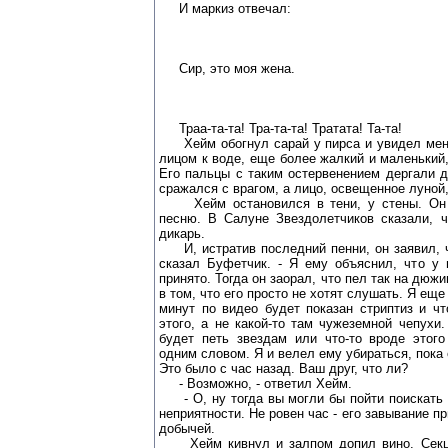
И маркиз отвечал:
Сир, это моя жена.
Траа-та-та! Тра-та-та! Тратата! Та-та!
Хейм обогнул сарай у пирса и увидел мене
лицом к воде, еще более жалкий и маленький
Его пальцы с таким остервенением дергали д
сражался с врагом, а лицо, освещенное луной,
Хейм остановился в тени, у стены. Он 
песню. В Салуне Звездолетчиков сказали, ч
дикарь.
И, истратив последний пенни, он заявил, чт
сказал Буфетчик. - Я ему объяснил, что у 
принято. Тогда он заорал, что пел так на дюж
в том, что его просто не хотят слушать. Я еще
минут по видео будет показан стриптиз и чт
этого, а не какой-то там чужеземной чепухи.
будет петь звездам или что-то вроде этого
одним словом. Я и велел ему убираться, пока 
Это было с час назад. Ваш друг, что ли?
- Возможно, - ответил Хейм.
- О, ну тогда вы могли бы пойти поискать 
неприятности. Не ровен час - его завывание п
добычей.
Хейм кивнул и залпом допил вино. Секци