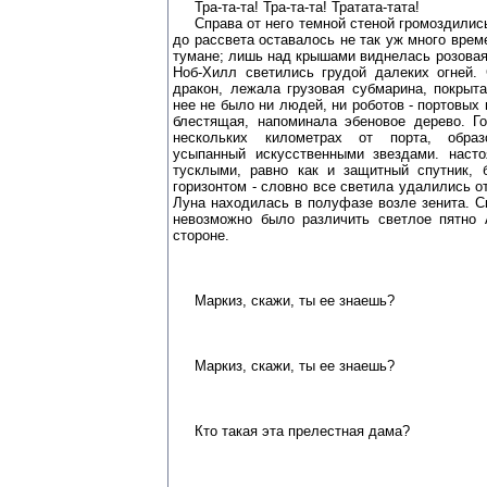
Тра-та-та! Тра-та-та! Тратата-тата!
Справа от него темной стеной громоздились п
до рассвета оставалось не так уж много време
тумане; лишь над крышами виднелась розовая
Ноб-Хилл светились грудой далеких огней.
дракон, лежала грузовая субмарина, покрыт
нее не было ни людей, ни роботов - портовых 
блестящая, напоминала эбеновое дерево. Го
нескольких километрах от порта, обра
усыпанный искусственными звездами. наст
тусклыми, равно как и защитный спутник,
горизонтом - словно все светила удалились о
Луна находилась в полуфазе возле зенита. С
невозможно было различить светлое пятно
стороне.
Маркиз, скажи, ты ее знаешь?
Маркиз, скажи, ты ее знаешь?
Кто такая эта прелестная дама?