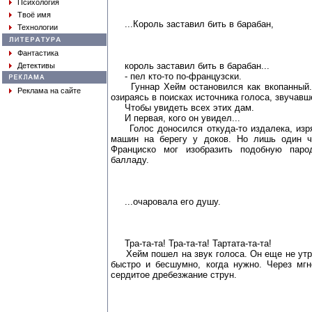
Психология
Твоё имя
...Король заставил бить в барабан,
Технологии
Фантастика
король заставил бить в барабан...
Детективы
- пел кто-то по-французски.
Гуннар Хейм остановился как вкопанный. 
Реклама на сайте
озираясь в поисках источника голоса, звучавш
Чтобы увидеть всех этих дам.
И первая, кого он увидел...
Голос доносился откуда-то издалека, изр
машин на берегу у доков. Но лишь один ч
Франциско мог изобразить подобную пар
балладу.
...очаровала его душу.
Тра-та-та! Тра-та-та! Тартата-та-та!
Хейм пошел на звук голоса. Он еще не утра
быстро и бесшумно, когда нужно. Через мг
сердитое дребезжание струн.