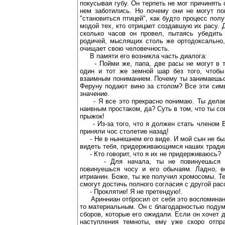
покусывая губу. Он терпеть не мог причинять
нем заботились. Но почему они не могут по
"становиться птицей", как будто процесс пол
модой тех, кто отрицает создавшую их расу. 
сколько часов он провел, пытаясь убедить
родичей, мыслящих столь же ортодоксально,
очищает свою человечность.
В памяти его возникла часть диалога:
- Пойми же, папа, две расы не могут в т
один и тот же земной шар без того, чтобы
взаимным пониманием. Почему ты занимаешьс
Феруну подают вино за столом? Все эти сим
значение.
- Я все это прекрасно понимаю. Ты делае
наивным простаком, да? Суть в том, что ты 
прыжок!
- Из-за того, что я должен стать членом 
приняли чос столетие назад!
- Не в нынешнем его виде. И мой сын не был
видеть тебя, придерживающимся наших тради
- Кто говорит, что я их не придерживаюсь?
- Для начала, ты не повинуешься бо
повинуешься чосу и его обычаям. Ладно, в
итрианин. Боже, ты же получил хромосомы. Те,
смогут достичь полного согласия с другой рас
- Проклятие! Я не претендую!.
Аринниан отбросил от себя это воспоминани
то материальным. Он с благодарностью подум
сборов, которые его ожидали. Если он хочет 
наступления темноты, ему уже скоро отпр