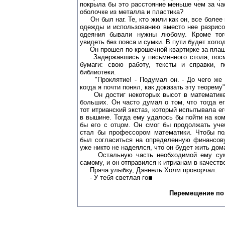
покрыла бы это расстояние меньше чем за час
оболочке из металла и пластика?
Он был наг. Те, кто жили как он, все более и
одежды и использованию вместо нее разрисо
одеяния бывали нужны любому. Кроме тог
увидеть без пояса и сумки. В пути будет холод
Он прошел по крошечной квартирке за плащ
Задержавшись у письменного стола, посм
бумаги: свою работу, тексты и справки, 
библиотеки.
"Проклятие! - Подумал он. - До чего же н
когда я почти понял, как доказать эту теорему"
Он достиг некоторых высот в математике,
больших. Он часто думал о том, что тогда е
тот итрианский экстаз, который испытывала ег
в вышине. Тогда ему удалось бы пойти на ко
бы его с отцом. Он смог бы продолжать уче
стал бы профессором математики. Чтобы по
был согласиться на определенную финансов
уже никто не надеялся, что он будет жить дом
Остальную часть необходимой ему сумм
самому, и он отправился к итрианам в качестве
Пряча улыбку, Дэннель Холм проворчал:
- У тебя светлая го
Перемещение по