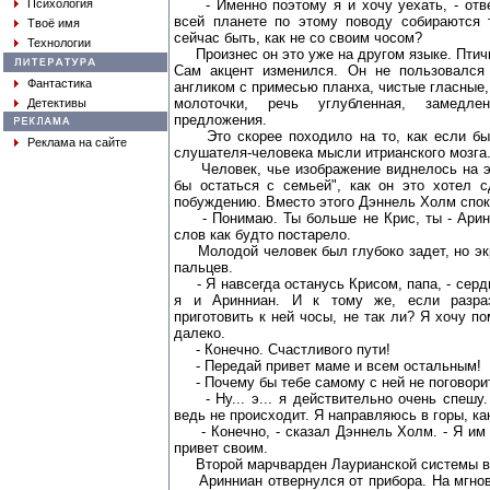
Психология
- Именно поэтому я и хочу уехать, - отве
всей планете по этому поводу собираются 
Твоё имя
сейчас быть, как не со своим чосом?
Технологии
Произнес он это уже на другом языке. Птичь
Сам акцент изменился. Он не пользовался
Фантастика
англиком с примесью планха, чистые гласные, ре
молоточки, речь углубленная, замедл
Детективы
предложения.
Это скорее походило на то, как если бы 
Реклама на сайте
слушателя-человека мысли итрианского мозга
Человек, чье изображение виднелось на экр
бы остаться с семьей", как он это хотел с
побуждению. Вместо этого Дэннель Холм спок
- Понимаю. Ты больше не Крис, ты - Аринни
слов как будто постарело.
Молодой человек был глубоко задет, но экр
пальцев.
- Я навсегда останусь Крисом, папа, - серди
я и Аринниан. И к тому же, если разраз
приготовить к ней чосы, не так ли? Я хочу п
далеко.
- Конечно. Счастливого пути!
- Передай привет маме и всем остальным!
- Почему бы тебе самому с ней не поговори
- Ну... э... я действительно очень спешу.
ведь не происходит. Я направляюсь в горы, как
- Конечно, - сказал Дэннель Холм. - Я им 
привет своим.
Второй марчварден Лаурианской системы в
Аринниан отвернулся от прибора. На мгнов