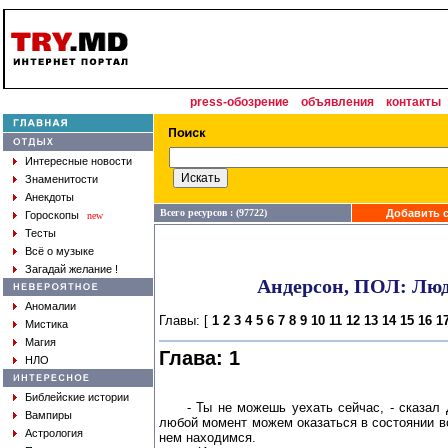
press-обозрение
объявления
контакты
Интересные новости
Знаменитости
Анекдоты
Всего ресурсов : (97722)
Добавить с
Гороскопы
new
Тесты
Всё о музыке
Загадай желание !
Андерсон, ПОЛ: Люд
Аномалии
Главы: [
1
2
3
4
5
6
7
8
9
10
11
12
13
14
15
16
1
Мистика
Магия
Глава: 1
НЛО
Библейские истории
- Ты не можешь уехать сейчас, - сказал 
Вампиры
любой момент можем оказаться в состоянии в
Астрология
нем находимся.