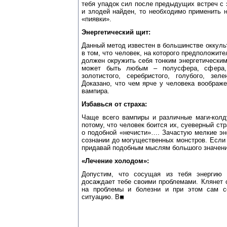
тебя упадок сил после предыдущих встреч с 
и злодей найден, то необходимо применить 
«пиявки».
Энергетический щит:
Данный метод известен в большинстве оккульт
в том, что человек, на которого предположит
должен окружить себя тонким энергетически
может быть любым – полусфера, сфера, к
золотистого, серебристого, голубого, зел
Доказано, что чем ярче у человека воображе
вампира.
Избавься от страха:
Чаще всего вампиры и различные маги-колд
потому, что человек боится их, суеверный ст
о подобной «нечисти»…. Зачастую мелкие эн
сознании до могущественных монстров. Если 
придавай подобным мыслям большого значени
«Лечение холодом»:
Допустим, что сосущая из тебя энергию 
досаждает тебе своими проблемами. Клянет 
на проблемы и болезни и при этом сам с
ситуацию. В