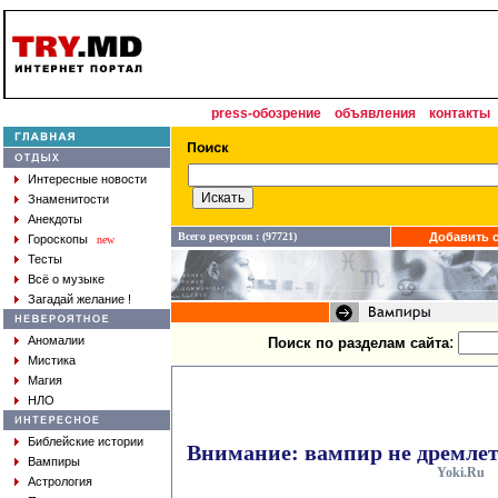
press-обозрение
объявления
контакты
Интересные новости
Знаменитости
Анекдоты
Всего ресурсов : (97721)
Добавить с
Гороскопы
new
Тесты
Всё о музыке
Загадай желание !
:
Аномалии
Поиск по разделам сайта
Мистика
Магия
НЛО
Библейские истории
Внимание: вампир не дремлет
Вампиры
Yoki.Ru
Астрология