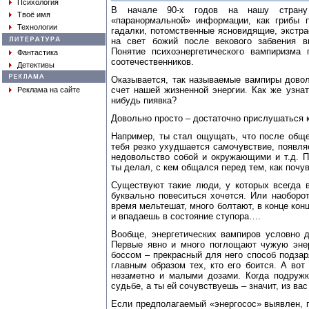
Психология
В начале 90-х годов на нашу страну 
Твоё имя
«паранормальной» информации, как грибы 
Технологии
гадалки, потомственные ясновидящие, экстр
на свет божий после векового забвения в
Понятие психоэнергетического вампиризма
Фантастика
соотечественников.
Детективы
Оказывается, так называемые вампиры довол
счет нашей жизненной энергии. Как же узнат
Реклама на сайте
нибудь пиявка?
Довольно просто – достаточно прислушаться 
Например, ты стал ощущать, что после общ
тебя резко ухудшается самочувствие, появля
недовольство собой и окружающими и т.д. П
ты делал, с кем общался перед тем, как почу
Существуют такие люди, у которых всегда 
буквально повеситься хочется. Или наоборо
время мельтешат, много болтают, в конце кон
и впадаешь в состояние ступора….
Вообще, энергетических вампиров условно 
Первые явно и много поглощают чужую энер
боссом – прекрасный для него способ подзар
главным образом тех, кто его боится. А во
незаметно и малыми дозами. Когда подружк
судьбе, а ты ей сочувствуешь – значит, из вас
Если предполагаемый «энергосос» выявлен, 