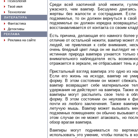
Психология
Среди всей хаотичной злой нежити, гуля
Твоё имя
ужасного, чем вампир. Бесшумно двигаясь
Технологии
жертвы без жалости и сострадания. Если 
подземелье, то он должен вернуться в свой
подземелье он должен изредка возвращаться
Фантастика
восстанавливается от контакта со своим кла
Детективы
Есть причина, делающая его намного более 
отличие от остальной нежити, вампир может 
Реклама на сайте
людей, не привлекая к себе внимания, нес
очень бледный цвет лица он не выглядит не
истинная природа вампира узнается только 
внимательного наблюдателя есть возможно
отражается в зеркале, не отбрасывает тень и
Пристальный взгляд вампира это одно из на
Если его жизнь на исходе, вампир не умир
форму. В этом состоянии он может сбежать 
вампир возвращает себе материальное тел
удержания не действуют на вампира. Также е
вампиры могут распылить свое тело в обл
форму. В этом состоянии он неуязвим к фи
почти из любого заключения. Также вампи
летучую мышь. Вампир может вызывать мен
подземных помещениях он обычно вызывает с
этом случае он не может атаковать, но пос
обзор врагам вампира.
Вампиры могут подниматься по вертика
использовать это умение, чтобы попасть в ко