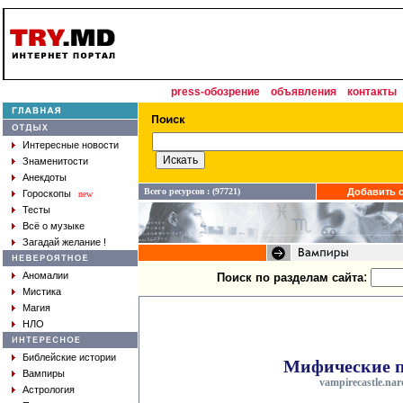
press-обозрение
объявления
контакты
Интересные новости
Знаменитости
Анекдоты
Всего ресурсов : (97721)
Добавить с
Гороскопы
new
Тесты
Всё о музыке
Загадай желание !
:
Аномалии
Поиск по разделам сайта
Мистика
Магия
НЛО
Библейские истории
Мифические п
Вампиры
vampirecastle.nar
Астрология