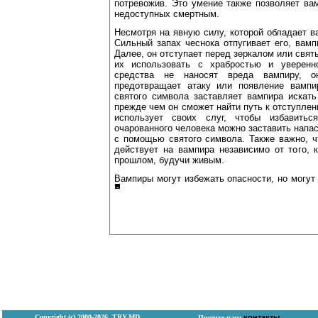
потревожив. Это умение также позволяет ва
недоступных смертным.
Несмотря на явную силу, которой обладает ва
Сильный запах чеснока отпугивает его, вам
Далее, он отступает перед зеркалом или свят
их использовать с храбростью и уверенн
средства не наносят вреда вампиру, о
предотвращает атаку или появление вампи
святого символа заставляет вампира искать
прежде чем он сможет найти путь к отступле
использует своих слуг, чтобы избавитьс
очарованного человека можно заставить напас
с помощью святого символа. Также важно, ч
действует на вампира независимо от того, 
прошлом, будучи живым.
Вампиры могут избежать опасности, но могут 
Copyright (с) 2000-2026, TRY.MD
контакты
Пишите нам: