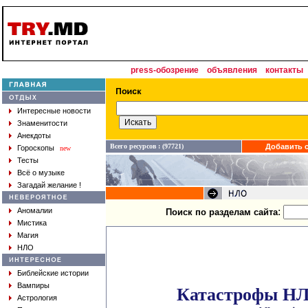
press-обозрение
объявления
контакты
Интересные новости
Знаменитости
Анекдоты
Всего ресурсов : (97721)
Добавить с
Гороскопы
new
Тесты
Всё о музыке
Загадай желание !
:
Аномалии
Поиск по разделам сайта
Мистика
Магия
НЛО
Библейские истории
Вампиры
Катастрофы H
Астрология