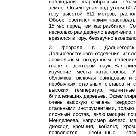
наблюдали шарообразный объек
земле. Объект упал под углом 60-
гору высотой 611 метров, распо
Объект светился ярким красноват
15 м/с перед тем как разбился. С
несколько раз дернуло вверх-вниз, 
врезался в гору, беззвучно взовралс
3 февраля в Дальнегорск
Дальневосточного отделения иссле
аномальным воздушным явления
главе с доктором наук Валери
изучение места катастрофы. 
обломков, включая свинцовые и 
необычных стальных сплавов и с
высоких температур, магнитны
близлежащих деревьев. Экземпляр
очень высокую степень твердост
стальными инструментами, только
сложный состав, включающий поч
Менделеева, например железо, ма
диоксид кремния, кобальт, хром
появляются необычные стекл