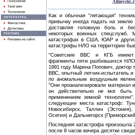
Allmystic.
Психология
Твоё имя
Технологии
Как и обычная "летающая" техни
привычку иногда падать на землю
Фантастика
доставляя головную боль и бе
Детективы
некоторых военных спецслужб. М
катастрофах в США, ЮАР и других
Реклама на сайте
катастрофы НЛО на территории б
"Советские ВВС и КГБ имеют
фрагменты пяти разбившихся НЛО",
1991 году Марина Попович, доктор т
ВВС, опытный летчик-испытатель и
по аномальным воздушным явлени
"Они проанализировали материал и
он действительно не мог быть
применением земной технологии"
следующие места катастроф: Тунг
Новосибирск, Таллин (Эстония),
Осетия) и Дальнегорск (Приморский
Последняя катастрофа произошла 2
после 8 часов вечера десятки свиде