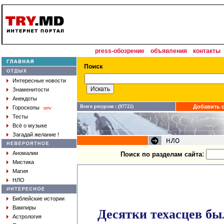
press-обозрение
объявления
контакты
Интересные новости
Знаменитости
Анекдоты
Всего ресурсов : (97722)
Добавить с
Гороскопы
new
Тесты
Всё о музыке
Загадай желание !
:
Аномалии
Поиск по разделам сайта
Мистика
Магия
НЛО
Библейские истории
Вампиры
Десятки техасцев б
Астрология