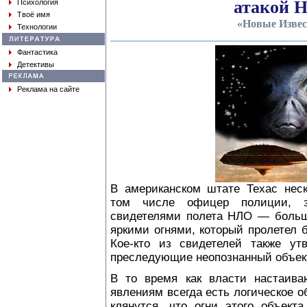
атакой 
Психология
Твоё имя
«Новые Извес
Технологии
Фантастика
Детективы
Реклама на сайте
В американском штате Техас неск
том числе офицер полиции, з
свидетелями полета НЛО — больш
яркими огнями, который пролетел 
Кое-кто из свидетелей также ут
преследующие неопознанный объек
В то время как власти настаива
явлениям всегда есть логическое 
клянутся, что огни этого объект