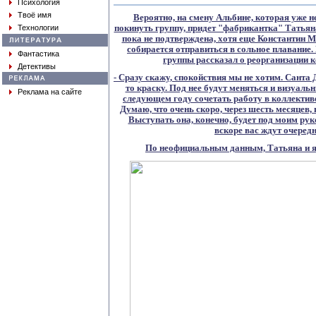
Психология
Твоё имя
Вероятно, на смену Альбине, которая уже 
Технологии
покинуть группу, придет "фабрикантка" Татья
пока не подтверждена, хотя еще Константин 
собирается отправиться в сольное плавание.
Фантастика
группы рассказал о реорганизации к
Детективы
- Сразу скажу, спокойствия мы не хотим. Сант
то краску. Под нее будут меняться и визуальн
Реклама на сайте
следующем году сочетать работу в коллективе
Думаю, что очень скоро, через шесть месяцев, 
Выступать она, конечно, будет под моим рук
вскоре вас ждут очеред
По неофициальным данным, Татьяна и яв