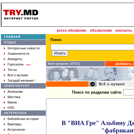
press-обозрение
объявления
контакты
Интересные новости
Знаменитости
Анекдоты
Всего ресурсов : (97721)
Добавить с
Гороскопы
new
Тесты
Всё о музыке
Загадай желание !
:
Аномалии
Поиск по разделам сайта
Мистика
Магия
НЛО
Библейские истории
В "ВИА Гре" Альбину Дж
Вампиры
"фабрикан
Астрология