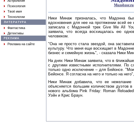
Астрология
Muzobzor.ru
Психология
Твоё имя
Технологии
Ники Минаж призналась, что Мадонна был
вдохновения для нее на протяжении всей ее 
записала с Мадонной трек Give Me All Yo
Фантастика
заявила, что всегда восхищалась ею одно
Детективы
человеком.
"Она не просто стала звездой, она заставила
Реклама на сайте
культуру. Что меня еще восхищает в Мадонне,
бизнес и семейную жизнь", - сказала Ники Ми
На днях Ники Минаж заявила, что в ближайш
с другими известными исполнителями. По с
только одно исключение – для Бейонсе. "Мо
Бейонсе. Я согласна на него и только на него",
Ники Минаж добавила, что ее нежелание 
объясняется большим количеством дуэтов в 
нового альбома Pink Friday: Roman Reloade
Уэйн и Крис Браун.