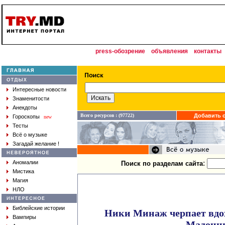
press-обозрение
объявления
контакты
Интересные новости
Знаменитости
Анекдоты
Всего ресурсов : (97722)
Добавить с
Гороскопы
new
Тесты
Всё о музыке
Загадай желание !
:
Аномалии
Поиск по разделам сайта
Мистика
Магия
НЛО
Библейские истории
Ники Минаж черпает вдо
Вампиры
Мадонн