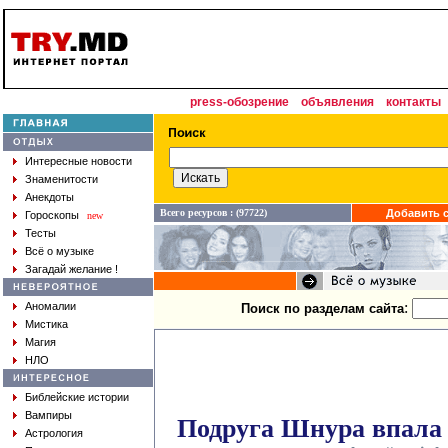
press-обозрение
объявления
контакты
Интересные новости
Знаменитости
Анекдоты
Всего ресурсов : (97722)
Добавить с
Гороскопы
new
Тесты
Всё о музыке
Загадай желание !
:
Аномалии
Поиск по разделам сайта
Мистика
Магия
НЛО
Библейские истории
Вампиры
Подруга Шнура впала 
Астрология