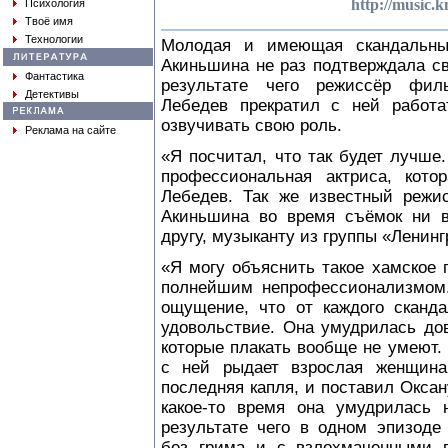
http://music.
Психология
Твоё имя
Технологии
Молодая и имеющая скандальны
Акиньшина не раз подтверждала св
Фантастика
результате чего режиссёр фил
Детективы
Лебедев прекратил с ней работа
озвучивать свою роль.
Реклама на сайте
«Я посчитал, что так будет лучше
профессиональная актриса, кото
Лебедев. Так же известный режис
Акиньшина во время съёмок ни в
другу, музыканту из группы «Ленинг
«Я могу объяснить такое хамское
полнейшим непрофессионализмом.
ощущение, что от каждого сканда
удовольствие. Она умудрилась до
которые плакать вообще не умеют.
с ней рыдает взрослая женщина
последняя капля, и поставил Оксан
какое-то время она умудрилась 
результате чего в одном эпизоде
без грима и с взлохмаченными в