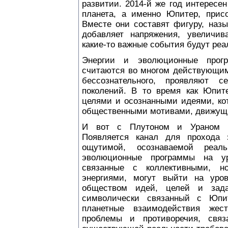
развитии. 2014-й же год интересе
планета, а именно Юпитер, присо
Вместе они составят фигуру, назы
добавляет напряжения, увеличива
какие-то важные события будут реа
Энергии и эволюционные прог
считаются во многом действующим
бессознательного, проявляют
поколений. В то время как Юпит
целями и осознанными идеями, ко
общественными мотивами, движущ
И вот с Плутоном и Ураном в
Появляется канал для прохода 
ощутимой, осознаваемой реаль
эволюционные программы на у
связанные с коллективными, н
энергиями, могут выйти на уро
обществом идей, целей и зада
символически связанный с Юпит
планетные взаимодействия жестк
проблемы и противоречия, связ