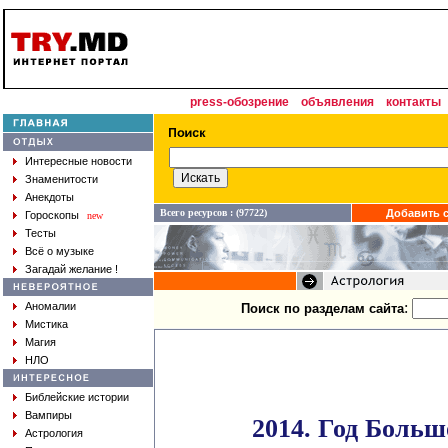
press-обозрение
объявления
контакты
Интересные новости
Знаменитости
Анекдоты
Всего ресурсов : (97722)
Добавить с
Гороскопы
new
Тесты
Всё о музыке
Загадай желание !
:
Аномалии
Поиск по разделам сайта
Мистика
Магия
НЛО
Библейские истории
Вампиры
2014. Год Больш
Астрология