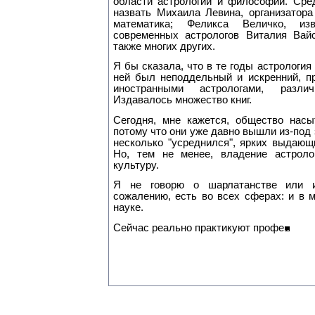
области астрологии и философии. Сре
назвать Михаила Левина, организатора
математика; Феликса Величко, изв
современных астрологов Виталия Вай
также многих других.
Я бы сказала, что в те годы астрология
ней был неподдельный и искренний, п
иностранными астрологами, разли
Издавалось множество книг.
Сегодня, мне кажется, общество насы
потому что они уже давно вышли из-под 
несколько "усреднился", ярких выдающ
Но, тем не менее, владение астроло
культуру.
Я не говорю о шарлатанстве или и
сожалению, есть во всех сферах: и в м
науке.
Сейчас реально практикуют профе