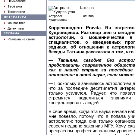
Психология
Твоё имя
Технологии
Астролог Татьяна
Кудрявцева
Фантастика
Корреспондент Pravda. Ru встрети
Детективы
Кудрявцевой. Разговор шел о сегодн
астрологии, о мошенничестве 
Реклама на сайте
специалистов, о ежедневных про
зодиака, об отношении к астролог
беседы Татьяна рассказала о том, что
— Татьяна, сегодня без астро
представить современное обществ
как в нашей стране за последние
отношение к этой науке, если можно
— Поскольку я занимаюсь астрологией дав
что за последние десятилетия интере
только усилился. Радует, что появи
стремятся поделиться знаниям
консультировать людей.
В свое время, когда эта наука начала на
мне повезло, потому что я попала уч
астрологии; тогда она только организ
совсем недавно закончив МГУ. Хочу ска
прекрасном профессиональном уровне; 