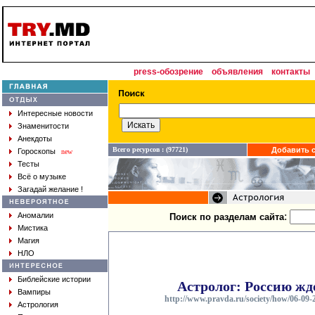
press-обозрение
объявления
контакты
Интересные новости
Знаменитости
Анекдоты
Всего ресурсов : (97721)
Добавить с
Гороскопы
new
Тесты
Всё о музыке
Загадай желание !
:
Аномалии
Поиск по разделам сайта
Мистика
Магия
НЛО
Библейские истории
Астролог: Россию жд
Вампиры
http://www.pravda.ru/society/how/06-09-
Астрология