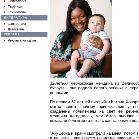
Психология
Твоё имя
Технологии
Фантастика
Детективы
Реклама на сайте
32-летняя чернокожая женщина из Великобр
супруга - она родила белого ребенка с сер
волосами.
По словам 32-летней нигерийки Кэтрин Ховарт 
могла понять, почему принимавшие у н
озадачены появлением на свет ее ребенк
женщина догадалась, чем была вызвана т
показали белокожего сына с каштановыми вол
"Акушерка и врачи смотрели на меня, потом в
и на него - они просто не могли поверить с