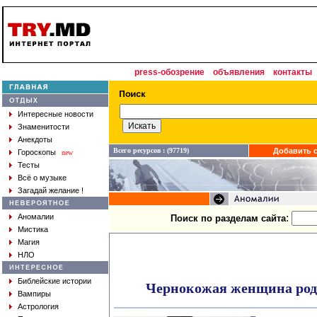
press-обозрение
объявления
контакты
Интересные новости
Знаменитости
Анекдоты
Всего ресурсов : (97719)
Добавить с
Гороскопы
new
Тесты
Всё о музыке
Загадай желание !
:
Аномалии
Поиск по разделам сайта
Мистика
Магия
НЛО
Библейские истории
Чернокожая женщина роди
Вампиры
Астрология