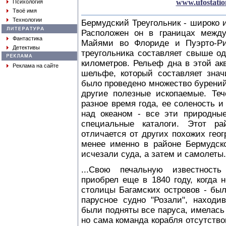
www.ufostatio
Психология
Твоё имя
Технологии
Бермудский Треугольник - широко 
Расположен он в границах между
Фантастика
Майями во Флориде и Пуэрто-Ри
Детективы
треугольника составляет свыше о
километров. Рельеф дна в этой ак
Реклама на сайте
шельфе, который составляет знач
было проведено множество бурений
другие полезные ископаемые. Теч
разное время года, ее соленость 
над океаном - все эти природны
специальные каталоги. Этот р
отличается от других похожих гео
менее именно в районе Бермудско
исчезали суда, а затем и самолеты.
...Свою печальную известность
приобрел еще в 1840 году, когда 
столицы Багамских островов - бы
парусное судно "Розали", наход
были подняты все паруса, имелась
но сама команда корабля отсутство