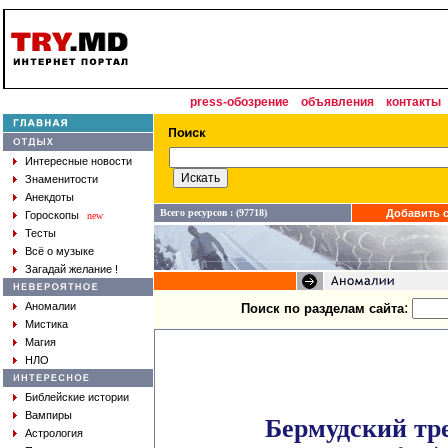
press-обозрение
объявления
контакты
Интересные новости
Знаменитости
Анекдоты
Всего ресурсов : (97718)
Добавить с
Гороскопы
new
Тесты
Всё о музыке
Загадай желание !
:
Аномалии
Поиск по разделам сайта
Мистика
Магия
НЛО
Библейские истории
Вампиры
Бермудский тр
Астрология