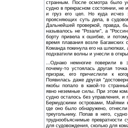
странным. После осмотра было ус
судно в прекрасном состоянии, не 
и груз его цел. Но куда исчез 
проясняющих суть дела, в судово
Дальнейшей проверкой, правда, бы
называлось не "Розали", а "Росси
борту привела к ошибке, и потому
время плавания возле Багамских о
Команда покинула его на шлюпках, 
подхватили волны и унесли в откры
...Однако немногие поверили в 
почему-то устоялась другая точка
призрак, его причислили к когор
Появилась даже другая "достоверн
якобы попало в какой-то странны
явно неземные силы. При этом ком
судно осталось без управления, и
Бермудскими островами, Майями н
где оно было обнаружено, отнесли
треугольнику. Попав в него, судн
труднообъяснимые превратности с
для судовождения, сколько для ком