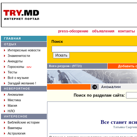
press-обозрение
объявления
контакты
Интересные новости
Знаменитости
Анекдоты
Всего ресурсов : (97721)
Добавить с
Гороскопы
new
Тесты
Всё о музыке
Загадай желание !
:
Аномалии
Поиск по разделам сайта
Мистика
Магия
НЛО
Все станет яс
Библейские истории
Татьяна Сырчен
Вампиры
Астрология