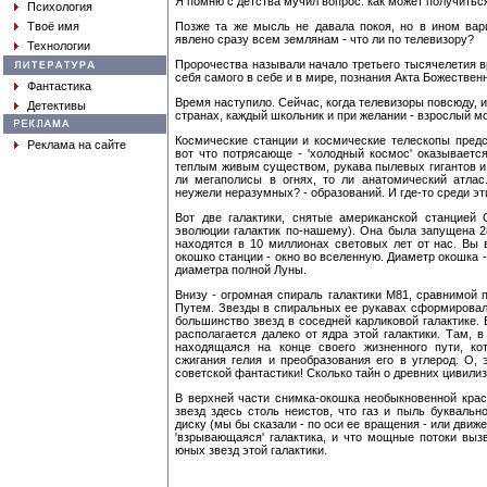
Я помню с детства мучил вопрос: как может получиться
Психология
Твоё имя
Позже та же мысль не давала покоя, но в ином вар
явлено сразу всем землянам - что ли по телевизору?
Технологии
Пророчества называли начало третьего тысячелетия 
себя самого в себе и в мире, познания Акта Божествен
Фантастика
Время наступило. Сейчас, когда телевизоры повсюду, 
Детективы
странах, каждый школьник и при желании - взрослый м
Космические станции и космические телескопы предс
Реклама на сайте
вот что потрясающе - 'холодный космос' оказываетс
теплым живым существом, рукава пылевых гигантов и
ли мегаполисы в огнях, то ли анатомический атлас
неужели неразумных? - образований. И где-то среди эт
Вот две галактики, снятые американской станцией G
эволюции галактик по-нашему). Она была запущена 2
находятся в 10 миллионах световых лет от нас. Вы 
окошко станции - окно во вселенную. Диаметр окошка -
диаметра полной Луны.
Внизу - огромная спираль галактики М81, сравнимой
Путем. Звезды в спиральных ее рукавах сформировали
большинство звезд в соседней карликовой галактике. 
располагается далеко от ядра этой галактики. Там, в
находящаяся на конце своего жизненного пути, ко
сжигания гелия и преобразования его в углерод. О,
советской фантастики! Сколько тайн о древних цивилиз
В верхней части снимка-окошка необыкновенной крас
звезд здесь столь неистов, что газ и пыль букваль
диску (мы бы сказали - по оси ее вращения - или движ
'взрывающаяся' галактика, и что мощные потоки вы
юных звезд этой галактики.