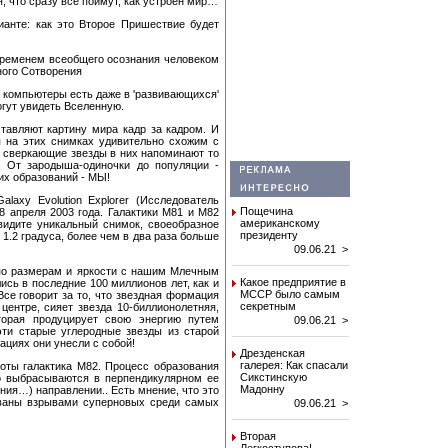
, что сразу все поймут, как устроен мир…
ианте: как это Второе Пришествие будет
временем всеобщего осознания человеком
ного Сотворения
и компьютеры есть даже в 'развивающихся'
огут увидеть Вселенную.
тавляют картину мира кадр за кадром. И
я на этих снимках удивительно схожим с
 сверкающие звезды в них напоминают то
. От зародыша-одиночки до популяции -
их образований - МЫ!
alaxy Evolution Explorer (Исследователь
Пощечина
8 апреля 2003 года. Галактики M81 и M82
американскому
видите уникальный снимок, своеобразное
президенту
 1.2 градуса, более чем в два раза больше
09.06.21 >
 по размерам и яркости с нашим Млечным
Какое предприятие в
сь в последние 100 миллионов лет, как и
МССР было самым
Все говорит за то, что звездная формация
секретным
 центре, сияет звезда 10-биллионолетняя,
торая продуцирует свою энергию путем
09.06.21 >
 эти старые углеродные звезды из старой
ациях они унесли с собой!
Дрезденская
галерея: Как спасали
оты галактика M82. Процесс образования
Сикстинскую
но выбрасываются в перпендикулярном ее
Мадонну
ения…) направлении.. Есть мнение, что это
званы взрывами суперновых среди самых
09.06.21 >
Вторая