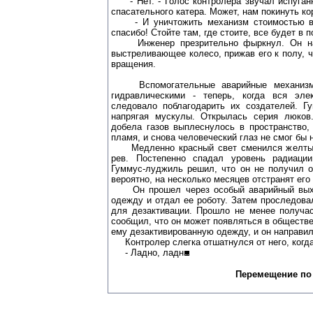
- Нет. - Голос контролера звучал испуганн
спасательного катера. Может, нам покинуть ко
- И уничтожить механизм стоимостью в 
спасибо! Стойте там, где стоите, все будет в п
Инженер презрительно фыркнул. Он нач
выстреливающее колесо, прижав его к полу, ч
вращения.
Вспомогательные аварийные механизм
гидравлическими - теперь, когда вся эле
следовало поблагодарить их создателей. Г
напрягая мускулы. Открылась серия люков
добела газов выплеснулось в пространство,
пламя, и снова человеческий глаз не смог бы 
Медленно красный свет сменился желтым,
рев. Постепенно спадал уровень радиаци
Гуммус-луджиль решил, что он не получил о
вероятно, на несколько месяцев отстранят его 
Он прошел через особый аварийный выход
одежду и отдал ее роботу. Затем проследов
для дезактивации. Прошло не менее получас
сообщил, что он может появляться в обществе
ему дезактивированную одежду, и он направил
Контролер слегка отшатнулся от него, когда
- Ладно, ладн
Перемещение по