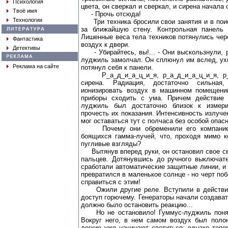
Психология
цвета, он сверкал и сверкал, и сирена начала 
Твоё имя
- Прочь отсюда!
Технологии
Три техника бросили свои занятия и в поис
за ближайшую стену. Контрольная панель 
Лишенные веса тела техников потянулись чер
Фантастика
воздух к двери.
Детективы
- Убирайтесь, вы!... - Они выскользнули, 
луджиль замолчал. Он сплюнул им вслед, ухв
Реклама на сайте
потянул себя к панели.
Р_а_д_и_а_ц_и_я, р_а_д_и_а_ц_и_я, р_а
сирена. Радиация, достаточно сильная
ионизировать воздух в машинном помещени
приборы сходить с ума. Причем действие 
луджиль был достаточно близок к измери
прочесть их показания. Интенсивность излуче
мог оставаться тут с полчаса без особой опасн
Почему они обременили его компанией 
боящихся гамма-лучей, что, проходя мимо к
пугливые взгляды?
Вытянув вперед руки, он остановил свое св
пальцев. Дотянувшись до ручного выключате
сработали автоматические защитные линии, и 
превратился в маленькое солнце - но черт по
справиться с этим!
Ожили другие реле. Вступили в действие
доступ горючему. Генераторы начали создават
должно было остановить реакцию...
Но не остановило! Гуммус-луджиль понял 
Вокруг него, в нем самом воздух был полон
легкие уже начинают светиться; однако тепе