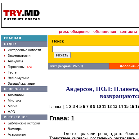
press-обозрение
объявления
контакты
Интересные новости
Знаменитости
Анекдоты
Всего ресурсов : (97721)
Добавить с
Гороскопы
new
Тесты
Всё о музыке
Загадай желание !
Андерсон, ПОЛ: Планета,
возвращаютс
Аномалии
Мистика
Магия
Главы: [
1
2
3
4
5
6
7
8
9
10
11
12
13
14
15
16
1
НЛО
Глава: 1
Библейские истории
Вампиры
Где-то щелкали реле, где-то бормотал
Астрология
Тревожные сигналы, постепенно раскаляясь, 