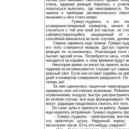
спала, ядерная реакция боролась с угне
попытаться выяснить, где неисправность. О
панели к приборам автоматического обесп
мышками у него стало мокро.
Гуммус-луджиль и его экипаж
усовершенствованный конвертор, ничего 
случиться с той или иной его частью; но сл
саморегулирующийся, защищенный от не
способный вмешаться во всех случаях, должен
Сирена заревела еще громче. Гуммус-лудж
его тело становится мокрым. Доступ горюче
реакция не остановилась. Угнетающие поля 
пылает адский огонь. Потребуются часы, чтобы
находится на корабле, к тому времени будут 
Некоторое время он висел на панели, испыт
падения из-за невесомости, слушая гул сирен
красный свет. Если они оставят корабль на ор
дней и конвертор совершенно разрушится. Он 
теперь же!
За ним сдвинулись защитные перегородки,
прервала свое постоянное жужжание. Робомон
отравленному воздуху быстро распространит
во всяком случае, все еще функционируют. Но
могут: радиация продолжала сжигать его тело.
Он сжал зубы и принялся за работу. Аварий
еще казалось исправным. Гуммус-луджиль про
- Гуммус-луджиль - капитанскому мостику
эту проклятую штуку. Наружный корпус 
нескольких часов. Есть кто-нибудь снаружи?