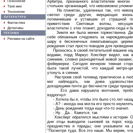
Психология
Арбитра, признанного властителем многих
стольких организаций, что невозможно упомнит
Твоё имя
На планетах, удаленных так, что невоор
Технологии
светил среди других, мерцающих жизн
потемневшие и уставшие от страшной п
Фантастика
приветствии. Световые волны, несущ
властителю с этих планет, доходили сюда и б
Детективы
Земля же была менее торжественна. Двор
себя обязанным следовать за нарождающим
Реклама на сайте
шару в бесконечных изматывающих церемо
рождения стал просто поводом для проведени
Проносясь в своей летательной машине на
водами, лорд Маркус Хоксберг видел, как 
сиянием, словно разноцветный живой занавес
фейерверки. Сегодня вечером темная сто
была такой лучистой, что каждый метро-ц
утонуть в сиянии.
Настроив свой телевид практически а люб
мог наблюдать, как дома удовольстви
доходящими почти до бесчинств среди праздн
Его дама нарушила молчание, пробормо
вздрогнул:
- Хотела бы я, чтобы это было сто лет наза
- А? - иногда она могла его просто изумлять
- День рождения тогда еще что-то значил.
- Ну... Да... Кажется, так.
Хоксберг обратился мыслями к истории. Он
дни отцы выводили сыновей за порог, ког
празднества и парады; они указывали на 
"Посмотри туда. Все это наше. Мы верим, чт