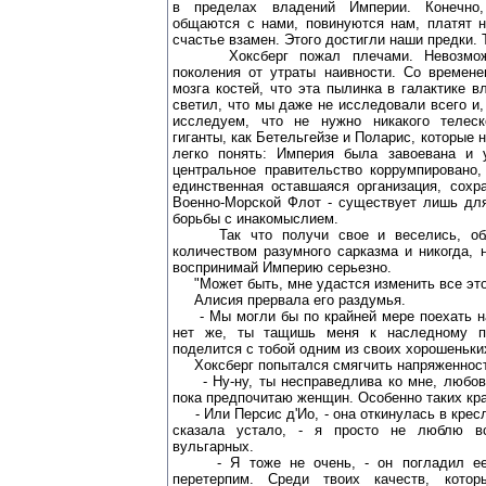
в пределах владений Империи. Конечно
общаются с нами, повинуются нам, платят 
счастье взамен. Этого достигли наши предки. 
Хоксберг пожал плечами. Невозможн
поколения от утраты наивности. Со времен
мозга костей, что эта пылинка в галактике 
светил, что мы даже не исследовали всего и,
исследуем, что не нужно никакого телеск
гиганты, как Бетельгейзе и Поларис, которые
легко понять: Империя была завоевана и 
центральное правительство коррумпировано,
единственная оставшаяся организация, сохр
Военно-Морской Флот - существует лишь для
борьбы с инакомыслием.
Так что получи свое и веселись, обле
количеством разумного сарказма и никогда, н
воспринимай Империю серьезно.
"Может быть, мне удастся изменить все это?
Алисия прервала его раздумья.
- Мы могли бы по крайней мере поехать на
нет же, ты тащишь меня к наследному пр
поделится с тобой одним из своих хорошеньки
Хоксберг попытался смягчить напряженност
- Ну-ну, ты несправедлива ко мне, любовь
пока предпочитаю женщин. Особенно таких кра
- Или Персис д'Ио, - она откинулась в кресл
сказала устало, - я просто не люблю вс
вульгарных.
- Я тоже не очень, - он погладил ее п
перетерпим. Среди твоих качеств, кото