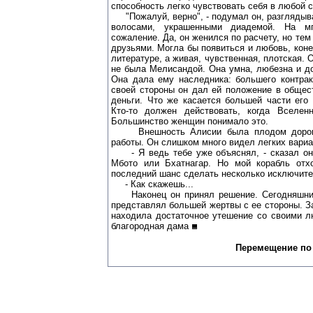
способность легко чувствовать себя в любой с
"Пожалуй, верно", - подумал он, разглядыв
волосами, украшенными диадемой. На мг
сожаление. Да, он женился по расчету, но тем
друзьями. Могла бы появиться и любовь, конеч
литературе, а живая, чувственная, плотская. 
не была Мелисандой. Она умна, любезна и до
Она дала ему наследника: большего контрак
своей стороны он дал ей положение в общес
деньги. Что же касается большей части его 
Кто-то должен действовать, когда Вселен
Большинство женщин понимало это.
Внешность Алисии была плодом дорогос
работы. Он слишком много видел легких вариа
- Я ведь тебе уже объяснял, - сказал он,
Мбото или Бхатнагар. Но мой корабль отх
последний шанс сделать несколько исключите
- Как скажешь...
Наконец он принял решение. Сегодняшний 
представлял большей жертвы с ее стороны. За
находила достаточное утешение со своими л
благородная дама
Перемещение по