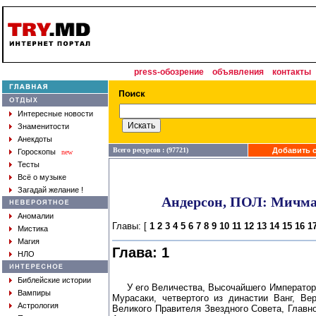
press-обозрение
объявления
контакты
Интересные новости
Знаменитости
Анекдоты
Всего ресурсов : (97721)
Добавить с
Гороскопы
new
Тесты
Всё о музыке
Загадай желание !
Андерсон, ПОЛ: Мичма
Аномалии
Главы: [
1
2
3
4
5
6
7
8
9
10
11
12
13
14
15
16
1
Мистика
Магия
Глава: 1
НЛО
Библейские истории
У его Величества, Высочайшего Император
Вампиры
Мурасаки, четвертого из династии Ванг, Ве
Астрология
Великого Правителя Звездного Совета, Глав