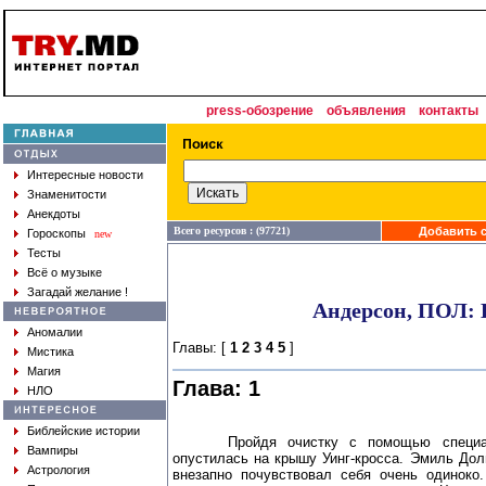
press-обозрение
объявления
контакты
Интересные новости
Знаменитости
Анекдоты
Всего ресурсов : (97721)
Добавить с
Гороскопы
new
Тесты
Всё о музыке
Загадай желание !
Андерсон, ПОЛ: 
Аномалии
Главы: [
1
2
3
4
5
]
Мистика
Магия
Глава: 1
НЛО
Библейские истории
Пройдя очистку с помощью специаль
Вампиры
опустилась на крышу Уинг-кросса. Эмиль До
Астрология
внезапно почувствовал себя очень одиноко.